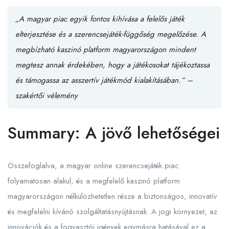
„A magyar piac egyik fontos kihívása a felelős játék
elterjesztése és a szerencsejáték-függőség megelőzése. A
megbízható kaszinó platform magyarországon mindent
megtesz annak érdekében, hogy a játékosokat tájékoztassa
és támogassa az asszertív játékmód kialakításában.” –
szakértői vélemény
Summary: A jövő lehetőségei
Összefoglalva, a magyar online szerencsejáték piac
folyamatosan alakul, és a megfelelő kaszinó platform
magyarországon nélkülözhetetlen része a biztonságos, innovatív
és megfelelni kívánó szolgáltatásnyújtásnak. A jogi környezet, az
innovációk és a fogyasztói igények egymásra hatásával ez a