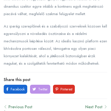
dinamikus szektor egyre inkább a kontinens egyik meghatározó
piacává válhat, megfelelő szakmai felügyelet mellett.
Az iparág szereplőinek és a szabályozó szerveknek közösen kell
egyensúlyozni a növekedés ösztönzése és a védelmi
mechanizmusok kiépítése között. Az ideális kaszinó platform ezen
kihívásokra pontosan válaszol, támogatva egy olyan piaci
környezet kialakítását, ahol a játékosok biztonságban érzik
magukat, és a szolgáltatók fenntartható módon működhetnek.
Share this post
Facebook
Twitter
Pinterest
Previous Post
Next Post