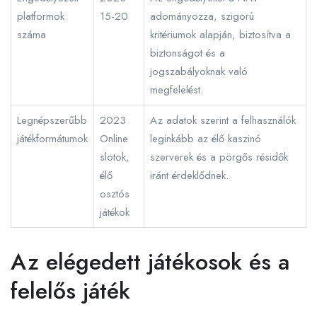
platformok
15-20
adományozza, szigorú
száma
kritériumok alapján, biztosítva a
biztonságot és a
jogszabályoknak való
megfelelést.
Legnépszerűbb
2023
Az adatok szerint a felhasználók
játékformátumok
Online
leginkább az élő kaszinó
slotok,
szerverek és a pörgős résidők
élő
iránt érdeklődnek.
osztós
játékok
Az elégedett játékosok és a
felelős játék