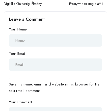
Digitális Közösségi Élmény:
Efektywne strategie affiliate
Az Online Szexualitás Új
marketingu w branży kasyn
Korszakát Formálja a
online: od analizy rynku po
Leave a Comment
Cowboyspin App
programy partnerskie
Your Name
Your Email
Save my name, email, and website in this browser for the
next time I comment.
Your Comment