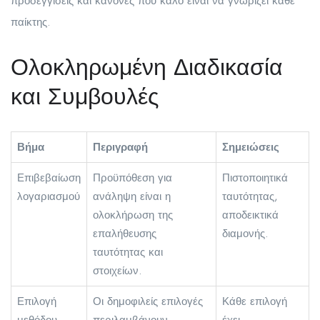
προσεγγίσεις και κανόνες που καλό είναι να γνωρίζει κάθε
παίκτης.
Ολοκληρωμένη Διαδικασία
και Συμβουλές
Βήμα
Περιγραφή
Σημειώσεις
Επιβεβαίωση
Προϋπόθεση για
Πιστοποιητικά
λογαριασμού
ανάληψη είναι η
ταυτότητας,
ολοκλήρωση της
αποδεικτικά
επαλήθευσης
διαμονής.
ταυτότητας και
στοιχείων.
Επιλογή
Οι δημοφιλείς επιλογές
Κάθε επιλογή