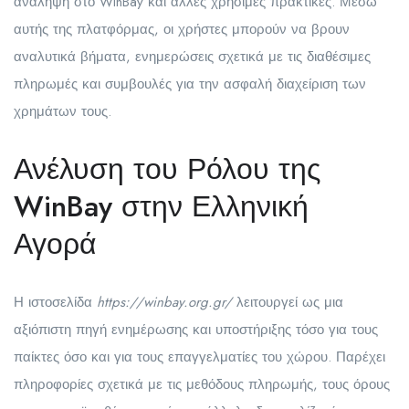
ανάληψη στο WinBay και άλλες χρήσιμες πρακτικές. Μέσω
αυτής της πλατφόρμας, οι χρήστες μπορούν να βρουν
αναλυτικά βήματα, ενημερώσεις σχετικά με τις διαθέσιμες
πληρωμές και συμβουλές για την ασφαλή διαχείριση των
χρημάτων τους.
Ανέλυση του Ρόλου της
WinBay στην Ελληνική
Αγορά
Η ιστοσελίδα
https://winbay.org.gr/
λειτουργεί ως μια
αξιόπιστη πηγή ενημέρωσης και υποστήριξης τόσο για τους
παίκτες όσο και για τους επαγγελματίες του χώρου. Παρέχει
πληροφορίες σχετικά με τις μεθόδους πληρωμής, τους όρους