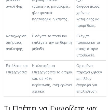
μεθόδου
περιλαμβάνουν
έχει
ανάληψης
τραπεζικές μεταφορές,
διαφορετικούς
ηλεκτρονικά
χρόνους
πορτοφόλια ή κάρτες.
καταβολής και
προμήθειες.
Καταχώριση
Εισάγετε το ποσό και
Ελέγξτε
αιτήματος
επιλέγετε την επιθυμητή
προσεκτικά τα
ανάληψης
μέθοδο.
στοιχεία πριν
υποβάλετε.
Εκτέλεση και
Η πλατφόρμα
Ορισμένοι
επεξεργασία
επεξεργάζεται το αίτημα
πάροχοι ζητούν
και, σε κάθε
επιπλέον
περίπτωση, ενημερώνει
έγγραφα για
σχετικά.
επαλήθευση.
Τι Πρέπει να Γνωρίζετε για