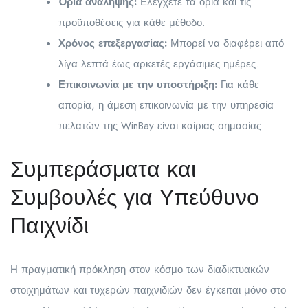
Όρια ανάληψης:
Ελέγχετε τα όρια και τις
προϋποθέσεις για κάθε μέθοδο.
Χρόνος επεξεργασίας:
Μπορεί να διαφέρει από
λίγα λεπτά έως αρκετές εργάσιμες ημέρες.
Επικοινωνία με την υποστήριξη:
Για κάθε
απορία, η άμεση επικοινωνία με την υπηρεσία
πελατών της WinBay είναι καίριας σημασίας.
Συμπεράσματα και
Συμβουλές για Υπεύθυνο
Παιχνίδι
Η πραγματική πρόκληση στον κόσμο των διαδικτυακών
στοιχημάτων και τυχερών παιχνιδιών δεν έγκειται μόνο στο