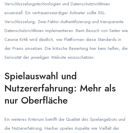
Verschlüsselungstechnologien und Datenschutzrichtlinien
essenziell. Ein vertrauenswürdiger Anbieter sollte SSL-
Verschlüsselung, Zwei-Faktor-Authentifizierung und transparente
Datenschutzrichtlinien implementieren. Beim Besuch von Seiten wie
Casinia Kritik wird deutlich, wie Plattformen diese Standards in
der Praxis umsetzen. Die kritische Bewertung hier kann helfen, die
Seriosität der jeweiligen Website einzuschätzen.
Spielauswahl und
Nutzererfahrung: Mehr als
nur Oberfläche
Ein weiteres Kriterium betrifft die Qualität des Spielangebots und
die Nutzererfahrung. Hierbei spielen Aspekte wie Vielfalt der