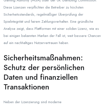
Gaming Authority (MGA) oder der UK Gambling Commission.
Diese Lizenzen verpflichten die Betreiber zu höchsten
Sicherheitsstandards, regelmäßiger Überprüfung der
Spielintegrität und fairem Zahlungsverhalten. Eine gründliche
Analyse zeigt, dass Plattformen mit einer soliden Lizenz, wie es
bei einigen bekannten Marken der Fall ist, weit bessere Chancen
auf ein nachhaltiges Nutzervertrauen haben.
Sicherheitsmaßnahmen:
Schutz der persönlichen
Daten und finanziellen
Transaktionen
Neben der Lizenzierung sind moderne