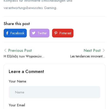
Kompass für informierte Entscheidungen und
verantwortungsbewusstes Gaming.
Share this post
Facebook
Twitter
Pinterest
Previous Post
Next Post
Η Εξέλιξη των Ψηφιακών
Les tendances innovantes
Παιγνίων και η Σημασία
des machines à sous en
των Mobile Apps στον
ligne : analyse et
Leave a Comment
Ελληνικό Χώρο
perspectives
Your Name
Your Email