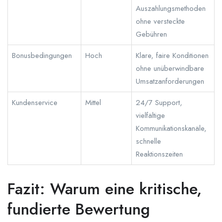
Auszahlungsmethoden
ohne versteckte
Gebühren
Bonusbedingungen
Hoch
Klare, faire Konditionen
ohne unüberwindbare
Umsatzanforderungen
Kundenservice
Mittel
24/7 Support,
vielfältige
Kommunikationskanäle,
schnelle
Reaktionszeiten
Fazit: Warum eine kritische,
fundierte Bewertung