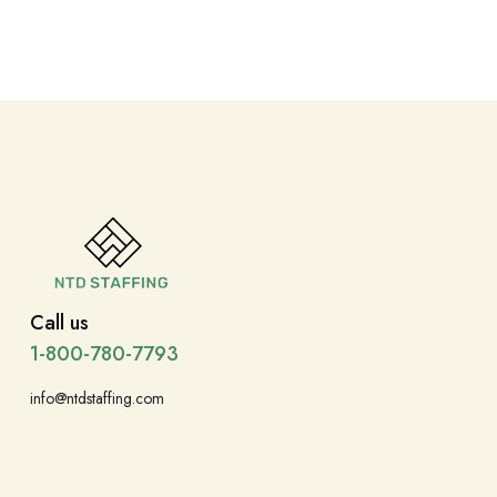
Call us
1-800-780-7793
info@ntdstaffing.com