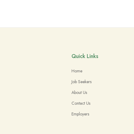
Quick Links
Home
Job Seekers
About Us
Contact Us
Employers