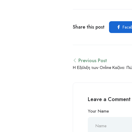
Share this post
Face
Previous Post
Η Εξέλιξη των Online Καζίνο: Πώς
επηρεάζουν την Επιλογή Παιχνι
Leave a Comment
Your Name