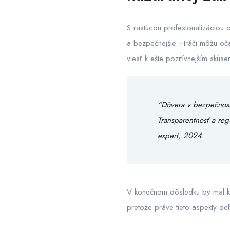
S rastúcou profesionalizáciou o
a bezpečnejšie. Hráči môžu oča
viesť k ešte pozitívnejším skú
“Dôvera v bezpečnosť 
Transparentnosť a reg
expert, 2024
V konečnom dôsledku by mal ka
pretože práve tieto aspekty de