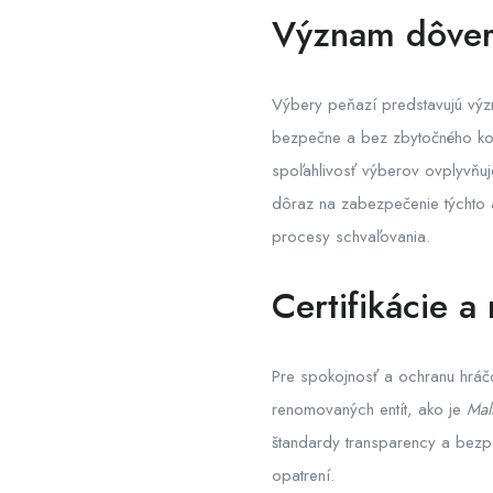
Význam dôvery
Výbery peňazí predstavujú význa
bezpečne a bez zbytočného komp
spoľahlivosť výberov ovplyvňuj
dôraz na zabezpečenie týchto a
procesy schvaľovania.
Certifikácie a
Pre spokojnosť a ochranu hráčo
renomovaných entít, ako je
Mal
štandardy transparency a bezpe
opatrení.