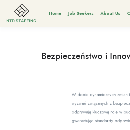
Home
Job Seekers
About Us
C
Bezpieczeństwo i Inno
W dobie dynamicznych zmian te
wyzwań związanych z bezpieczeń
odgrywają kluczową rolę w budo
gwarantując standardy odpowie