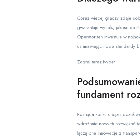
Coraz więcej graczy zdaje sob
gwarantuje wysoką jakość obsług
Operator ten inwestuje w najno
ustanawiając nowe standardy 
Zagraj teraz ivybet
Podsumowanie:
fundament ro
Rosnąca konkurencja i oczeki
wdrażanie nowych rozwiązań tec
łączą one innowacje z transpa