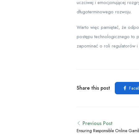
uczciwej i emocjonującej rozgr
długoterminowego rozwoju.
Warto więc pamiętać, że odpow
postępu technologicznego to po
zapominać o roli regulatorów i
Share this post
Face
Previous Post
Ensuring Responsible Online Gambl
Regulations, and the Role of Safe 