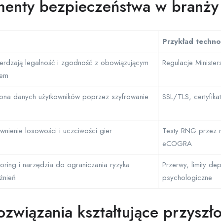
enty bezpieczeństwa w branży 
Przykład techno
ierdzają legalność i zgodność z obowiązującym
Regulacje Ministe
em
ona danych użytkowników poprzez szyfrowanie
SSL/TLS, certyfika
nienie losowości i uczciwości gier
Testy RNG przez n
eCOGRA
oring i narzędzia do ograniczania ryzyka
Przerwy, limity d
żnień
psychologiczne
ozwiązania kształtujące przyszł