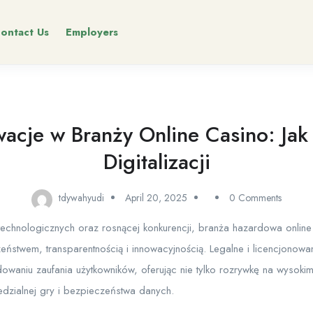
ontact Us
Employers
wacje w Branży Online Casino: Jak
Digitalizacji
tdywahyudi
April 20, 2025
0 Comments
chnologicznych oraz rosnącej konkurencji, branża hazardowa online
stwem, transparentnością i innowacyjnością. Legalne i licencjonowan
waniu zaufania użytkowników, oferując nie tylko rozrywkę na wysokim
dzialnej gry i bezpieczeństwa danych.