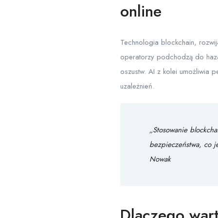
online
Technologia blockchain, rozwija
operatorzy podchodzą do hazard
oszustw. AI z kolei umożliwia 
uzależnień.
„Stosowanie blockchai
bezpieczeństwa, co j
Nowak
Dlaczego war