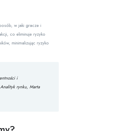
sposób, w jaki gracze i
cji, co eliminuje ryzyko
ików, minimalizując ryzyko
entności i
Analityk rynku, Marta
rmy?