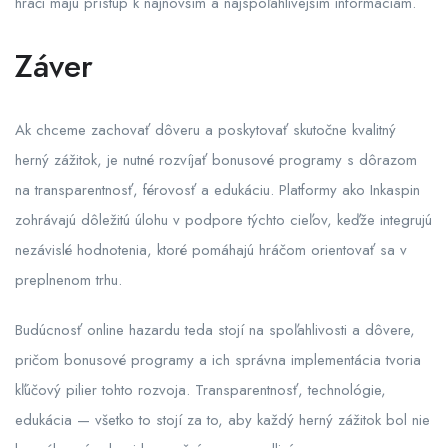
hráči majú prístup k najnovším a najspoľahlivejším informáciám.
Záver
Ak chceme zachovať dôveru a poskytovať skutočne kvalitný
herný zážitok, je nutné rozvíjať bonusové programy s dôrazom
na transparentnosť, férovosť a edukáciu. Platformy ako Inkaspin
zohrávajú dôležitú úlohu v podpore týchto cieľov, keďže integrujú
nezávislé hodnotenia, ktoré pomáhajú hráčom orientovať sa v
preplnenom trhu.
Budúcnosť online hazardu teda stojí na spoľahlivosti a dôvere,
pričom bonusové programy a ich správna implementácia tvoria
kľúčový pilier tohto rozvoja. Transparentnosť, technológie,
edukácia — všetko to stojí za to, aby každý herný zážitok bol nie