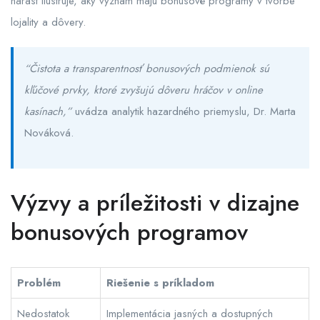
nárast ilustruje, aký význam majú bonusové programy v tvorbe
lojality a dôvery.
“Čistota a transparentnosť bonusových podmienok sú
kľúčové prvky, ktoré zvyšujú dôveru hráčov v online
kasínach,”
uvádza analytik hazardného priemyslu, Dr. Marta
Nováková.
Výzvy a príležitosti v dizajne
bonusových programov
Problém
Riešenie s príkladom
Nedostatok
Implementácia jasných a dostupných