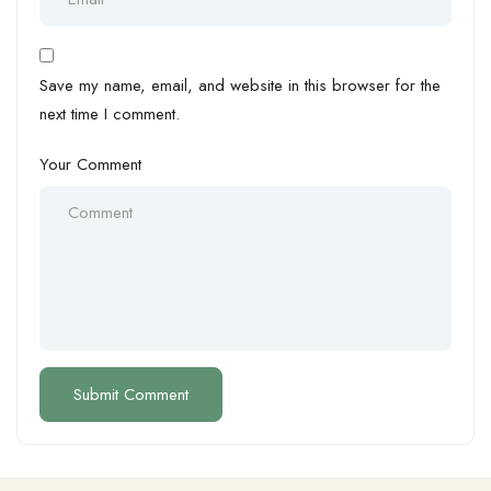
Save my name, email, and website in this browser for the
next time I comment.
Your Comment