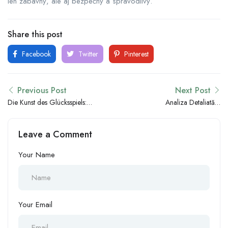
len zábavný, ale aj bezpečný a spravodlivý.
Share this post
Facebook
Twitter
Pinterest
Previous Post
Next Post
Die Kunst des Glücksspiels:
Analiza Detaliată a
Casiwnos und ihre Rolle im
Cazinourilor Digitale:
modernen Spielwesen
Tendințe, Siguranță și
Leave a Comment
Gaming Responsabil
Your Name
Your Email