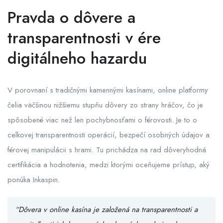
Pravda o dôvere a
transparentnosti v ére
digitálneho hazardu
V porovnaní s tradičnými kamennými kasínami, online platformy
čelia väčšinou nižšiemu stupňu dôvery zo strany hráčov, čo je
spôsobené viac než len pochybnosťami o férovosti. Je to o
celkovej transparentnosti operácií, bezpečí osobných údajov a
férovej manipulácii s hrami. Tu prichádza na rad dôveryhodná
certifikácia a hodnotenia, medzi ktorými oceňujeme prístup, aký
ponúka Inkaspin.
“Dôvera v online kasína je založená na transparentnosti a