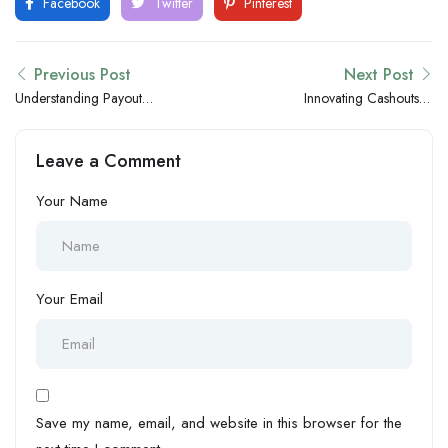
Facebook
Twitter
Pinterest
Previous Post
Next Post
Understanding Payout
Innovating Cashouts in
Performance in Online
Online Casinos: A Deep
Casinos: A Critical Analysis
Dive into Withdrawal
Leave a Comment
Methods
Your Name
Your Email
Save my name, email, and website in this browser for the