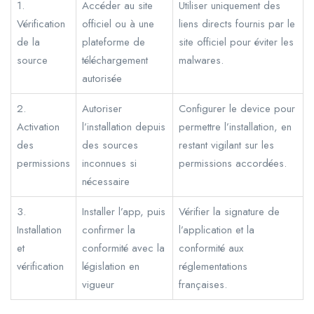
1.
Accéder au site
Utiliser uniquement des
Vérification
officiel ou à une
liens directs fournis par le
de la
plateforme de
site officiel pour éviter les
source
téléchargement
malwares.
autorisée
2.
Autoriser
Configurer le device pour
Activation
l’installation depuis
permettre l’installation, en
des
des sources
restant vigilant sur les
permissions
inconnues si
permissions accordées.
nécessaire
3.
Installer l’app, puis
Vérifier la signature de
Installation
confirmer la
l’application et la
et
conformité avec la
conformité aux
vérification
législation en
réglementations
vigueur
françaises.