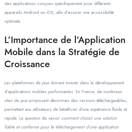
des applications conçues spécifiquement pour différents
appareils Android ou iOS, afin d’assurer une accessibilité
optimale.
L’Importance de l’Application
Mobile dans la Stratégie de
Croissance
Les plateformes de jeux doivent investir dans le développement
d’applications mobiles performantes. En France, de nombreux
sites de jeux proposent désormais des versions téléchargeables,
permettant aux utilisateurs de bénéficier d’une expérience fluide et
rapide. La question de savoir
comment choisir une solution
fiable et conforme pour le téléchargement d’une application