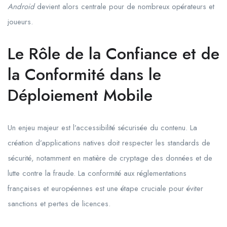
Android
devient alors centrale pour de nombreux opérateurs et
joueurs.
Le Rôle de la Confiance et de
la Conformité dans le
Déploiement Mobile
Un enjeu majeur est l’accessibilité sécurisée du contenu. La
création d’applications natives doit respecter les standards de
sécurité, notamment en matière de cryptage des données et de
lutte contre la fraude. La conformité aux réglementations
françaises et européennes est une étape cruciale pour éviter
sanctions et pertes de licences.