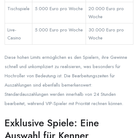
Tischspiele
5.000 Euro pro Woche
20.000 Euro pro
Woche
Live-
5.000 Euro pro Woche
30.000 Euro pro
Casino
Woche
Diese hohen Limits ermöglichen es den Spielern, ihre Gewinne
schnell und unkompliziert zu realisieren, was besonders für
Hochroller von Bedeutung ist. Die Bearbeitungszeiten für
Auszahlungen sind ebenfalls bemerkenswert:
Standardauszahlungen werden innerhalb von 24 Stunden
bearbeitet, während VIP-Spieler mit Priorität rechnen können.
Exklusive Spiele: Eine
Auswahl für Kenner