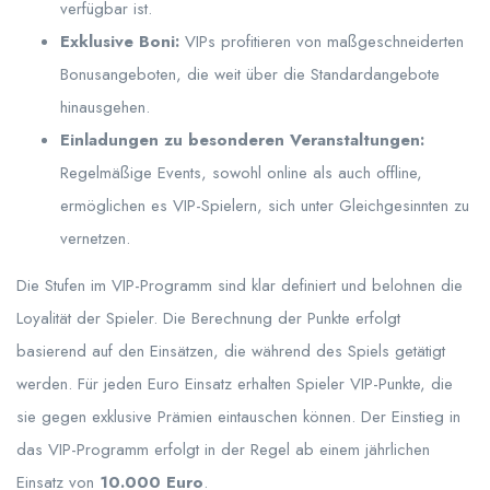
verfügbar ist.
Exklusive Boni:
VIPs profitieren von maßgeschneiderten
Bonusangeboten, die weit über die Standardangebote
hinausgehen.
Einladungen zu besonderen Veranstaltungen:
Regelmäßige Events, sowohl online als auch offline,
ermöglichen es VIP-Spielern, sich unter Gleichgesinnten zu
vernetzen.
Die Stufen im VIP-Programm sind klar definiert und belohnen die
Loyalität der Spieler. Die Berechnung der Punkte erfolgt
basierend auf den Einsätzen, die während des Spiels getätigt
werden. Für jeden Euro Einsatz erhalten Spieler VIP-Punkte, die
sie gegen exklusive Prämien eintauschen können. Der Einstieg in
das VIP-Programm erfolgt in der Regel ab einem jährlichen
Einsatz von
10.000 Euro
.