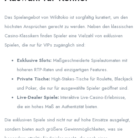
Das Spielangebot von Wildtokio ist sorgfältig kuratiert, um den
höchsten Ansprüchen gerecht zu werden. Neben den klassischen
Casino-Klassikern finden Spieler eine Vielzahl von exklusiven
Spielen, die nur für VIPs zugänglich sind:
Exklusive Slots:
Maßgeschneiderte Spielautomaten mit
höheren RTP-Raten und einzigartigen Features.
Private Tische:
High-Stakes-Tische für Roulette, Blackjack
und Poker, die nur für ausgewählte Spieler geöffnet sind.
Live-Dealer Spiele:
Interaktive Live-Casino-Erlebnisse,
die ein hohes Maß an Authentizität bieten.
Die exklusiven Spiele sind nicht nur auf hohe Einsätze ausgelegt,
sondern bieten auch größere Gewinnmöglichkeiten, was sie