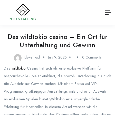
Das wildtokio casino – Ein Ort für
Unterhaltung und Gewinn
tdywahyudi
July 9, 2025
0 Comments
Das
wildtokio
Casino hat sich als eine exklusive Plattform für
anspruchsvolle Spieler etabliert, die sowohl Unterhaltung als auch
die Aussicht auf Gewinn suchen. Mit einem Fokus auf VIP-
Programme, großzügigen Auszahlungslimits und einer Auswahl
an exklusiven Spielen bietet Wildtokio eine unvergleichliche
Erfahrung für Hochroller. In diesem Artikel werden wir die
herausragenden Merkmale des Casinos näher beleuchten, die es