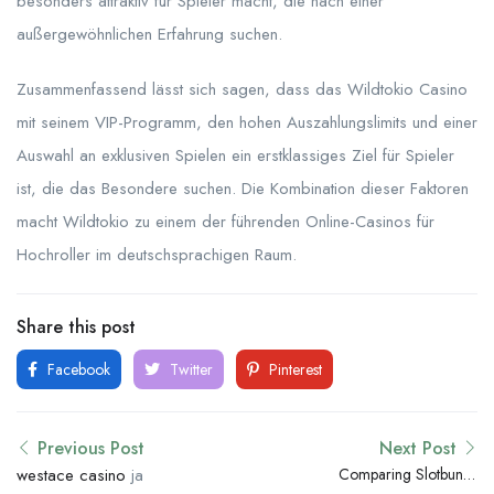
besonders attraktiv für Spieler macht, die nach einer
außergewöhnlichen Erfahrung suchen.
Zusammenfassend lässt sich sagen, dass das Wildtokio Casino
mit seinem VIP-Programm, den hohen Auszahlungslimits und einer
Auswahl an exklusiven Spielen ein erstklassiges Ziel für Spieler
ist, die das Besondere suchen. Die Kombination dieser Faktoren
macht Wildtokio zu einem der führenden Online-Casinos für
Hochroller im deutschsprachigen Raum.
Share this post
Facebook
Twitter
Pinterest
Previous Post
Next Post
westace casino
ja
Comparing Slotbunny