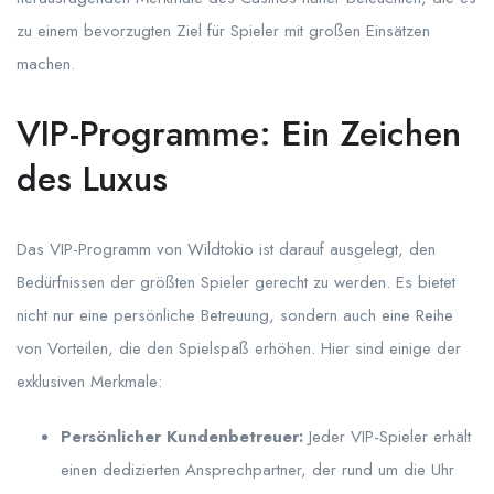
zu einem bevorzugten Ziel für Spieler mit großen Einsätzen
machen.
VIP-Programme: Ein Zeichen
des Luxus
Das VIP-Programm von Wildtokio ist darauf ausgelegt, den
Bedürfnissen der größten Spieler gerecht zu werden. Es bietet
nicht nur eine persönliche Betreuung, sondern auch eine Reihe
von Vorteilen, die den Spielspaß erhöhen. Hier sind einige der
exklusiven Merkmale:
Persönlicher Kundenbetreuer:
Jeder VIP-Spieler erhält
einen dedizierten Ansprechpartner, der rund um die Uhr