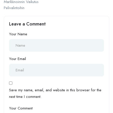
Casino’s Slots with Other
Markkinoinnin Vaikutus
Online Casinos
Pelivalintoihin
Leave a Comment
Your Name
Your Email
Save my name, email, and website in this browser for the
next time I comment.
Your Comment