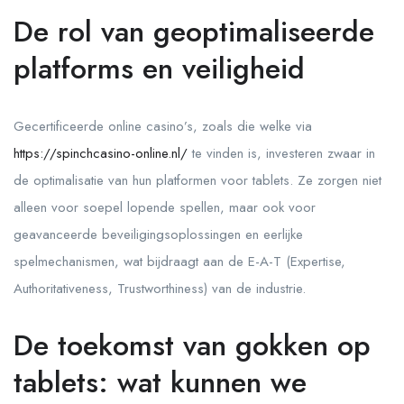
De rol van geoptimaliseerde
platforms en veiligheid
Gecertificeerde online casino’s, zoals die welke via
https://spinchcasino-online.nl/
te vinden is, investeren zwaar in
de optimalisatie van hun platformen voor tablets. Ze zorgen niet
alleen voor soepel lopende spellen, maar ook voor
geavanceerde beveiligingsoplossingen en eerlijke
spelmechanismen, wat bijdraagt aan de E-A-T (Expertise,
Authoritativeness, Trustworthiness) van de industrie.
De toekomst van gokken op
tablets: wat kunnen we