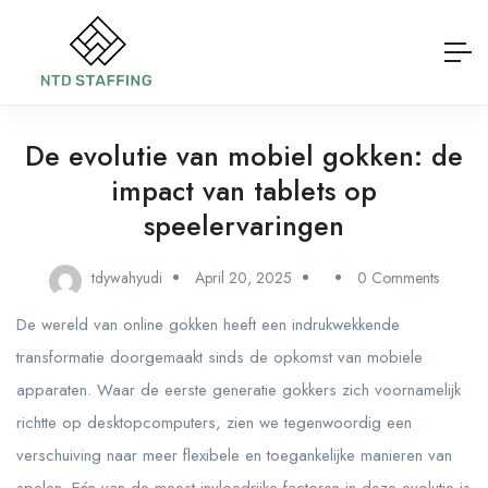
De evolutie van mobiel gokken: de
impact van tablets op
speelervaringen
tdywahyudi
April 20, 2025
0 Comments
De wereld van online gokken heeft een indrukwekkende
transformatie doorgemaakt sinds de opkomst van mobiele
apparaten. Waar de eerste generatie gokkers zich voornamelijk
richtte op desktopcomputers, zien we tegenwoordig een
verschuiving naar meer flexibele en toegankelijke manieren van