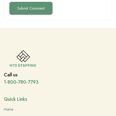
Call us
1-800-780-7793
Quick Links
Home