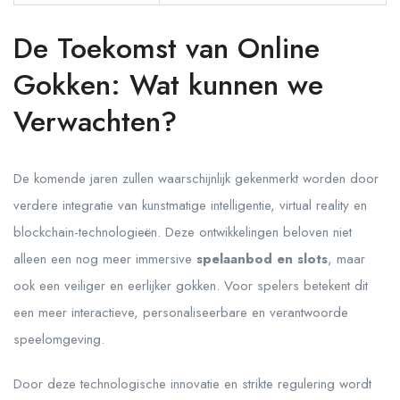
De Toekomst van Online
Gokken: Wat kunnen we
Verwachten?
De komende jaren zullen waarschijnlijk gekenmerkt worden door
verdere integratie van kunstmatige intelligentie, virtual reality en
blockchain-technologieën. Deze ontwikkelingen beloven niet
alleen een nog meer immersive
spelaanbod en slots
, maar
ook een veiliger en eerlijker gokken. Voor spelers betekent dit
een meer interactieve, personaliseerbare en verantwoorde
speelomgeving.
Door deze technologische innovatie en strikte regulering wordt