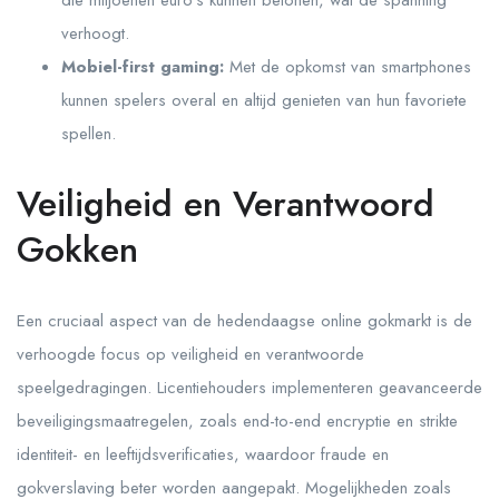
die miljoenen euro’s kunnen belonen, wat de spanning
verhoogt.
Mobiel-first gaming:
Met de opkomst van smartphones
kunnen spelers overal en altijd genieten van hun favoriete
spellen.
Veiligheid en Verantwoord
Gokken
Een cruciaal aspect van de hedendaagse online gokmarkt is de
verhoogde focus op veiligheid en verantwoorde
speelgedragingen. Licentiehouders implementeren geavanceerde
beveiligingsmaatregelen, zoals end-to-end encryptie en strikte
identiteit- en leeftijdsverificaties, waardoor fraude en
gokverslaving beter worden aangepakt. Mogelijkheden zoals