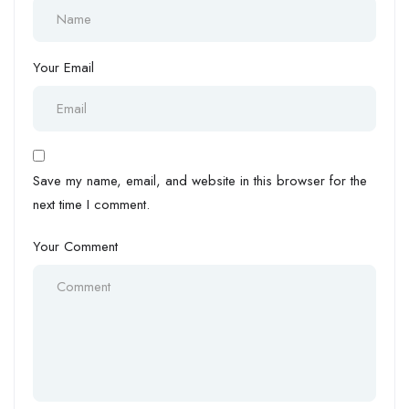
Your Email
Save my name, email, and website in this browser for the
next time I comment.
Your Comment