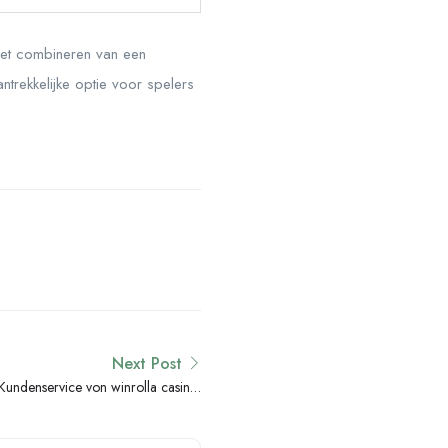
et combineren van een
trekkelijke optie voor spelers
Next Post
undenservice von winrolla casino:
Eine Bewertung