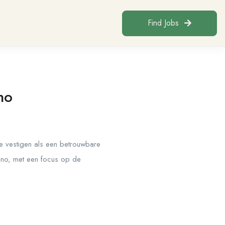
Find Jobs
no
 te vestigen als een betrouwbare
sino, met een focus op de