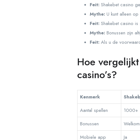
Feit:
Shakebet casino geb
Mythe:
U kunt alleen op
Feit:
Shakebet casino is 
Mythe:
Bonussen zijn alti
Feit:
Als u de voorwaarde
Hoe vergelijk
casino’s?
Kenmerk
Shakeb
Aantal spellen
1000+
Bonussen
Welkoms
Mobiele app
Ja