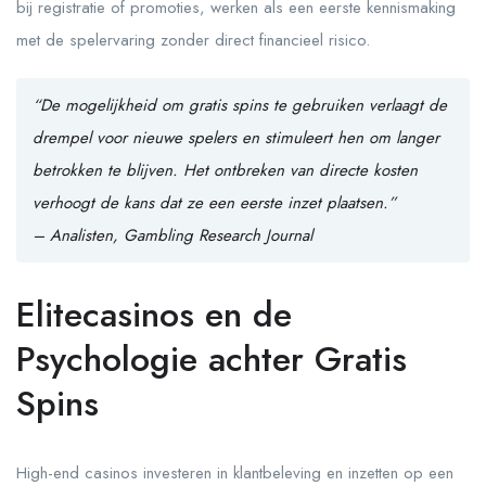
bij registratie of promoties, werken als een eerste kennismaking
met de spelervaring zonder direct financieel risico.
“De mogelijkheid om gratis spins te gebruiken verlaagt de
drempel voor nieuwe spelers en stimuleert hen om langer
betrokken te blijven. Het ontbreken van directe kosten
verhoogt de kans dat ze een eerste inzet plaatsen.”
– Analisten, Gambling Research Journal
Elitecasinos en de
Psychologie achter Gratis
Spins
High-end casinos investeren in klantbeleving en inzetten op een