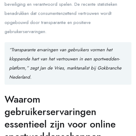
beveiliging en verantwoord spelen. De recente statistieken
benadrukken dat consumentenzettend vertrouwen wordt
opgebouwd door transparantie en positieve
gebruikerservaringen.
“Transparante ervaringen van gebruikers vormen het
kloppende hart van het vertrouwen in een sportwedden-
platform,” zegt Jan de Vries, marktanalist bij Gokbranche
Nederland.
Waarom
gebruikerservaringen
essentieel zijn voor online