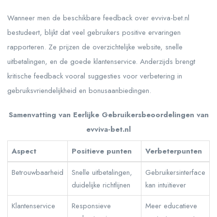
Wanneer men de beschikbare feedback over evviva-bet.nl
bestudeert, blijkt dat veel gebruikers positive ervaringen
rapporteren. Ze prijzen de overzichtelijke website, snelle
uitbetalingen, en de goede klantenservice. Anderzijds brengt
kritische feedback vooral suggesties voor verbetering in
gebruiksvriendelijkheid en bonusaanbiedingen.
Samenvatting van Eerlijke Gebruikersbeoordelingen van
evviva-bet.nl
Aspect
Positieve punten
Verbeterpunten
Betrouwbaarheid
Snelle uitbetalingen,
Gebruikersinterface
duidelijke richtlijnen
kan intuïtiever
Klantenservice
Responsieve
Meer educatieve