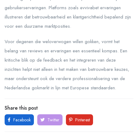
gebruikerservaringen. Platforms zoals evvivabet ervaringen
illustreren dat betrouwbaarheid en klantgerichtheid bepalend zijn
voor een duurzame marktposities.
Voor degenen die weloverwogen willen gokken, vormt het
belang van reviews en ervaringen een essentieel kompas. Een
kritische blik op de feedback en het integreren van deze
inzichten helpt niet alleen in het maken van betrouwbare keuzes,
maar ondersteunt ook de verdere professionalisering van de
Nederlandse gokmarkt in lijn met Europese standaarden.
Share this post
Facebook
Twitter
Pinterest