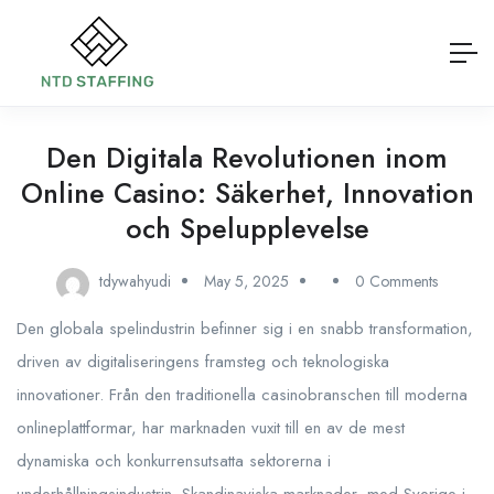
Den Digitala Revolutionen inom
Online Casino: Säkerhet, Innovation
och Spelupplevelse
tdywahyudi
May 5, 2025
0 Comments
Den globala spelindustrin befinner sig i en snabb transformation,
driven av digitaliseringens framsteg och teknologiska
innovationer. Från den traditionella casinobranschen till moderna
onlineplattformar, har marknaden vuxit till en av de mest
dynamiska och konkurrensutsatta sektorerna i