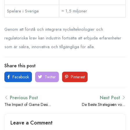
Spelare i Sverige
≈ 1,5 miljoner
Genom att förstå och integrera nyckelteknologier och
regulatoriska krav kan industrin fortsätta att erbjuda erfarenheter
som är säkra, innovativa och tillgängliga för alla.
Share this post
Facebook
Twitter
Pinterest
Previous Post
Next Post
The Impact of Game Design
De Beste Strategieën voor
on Your Winning Potential at
Blackjack bij nomaspin
Tombet Casino
casino
Leave a Comment