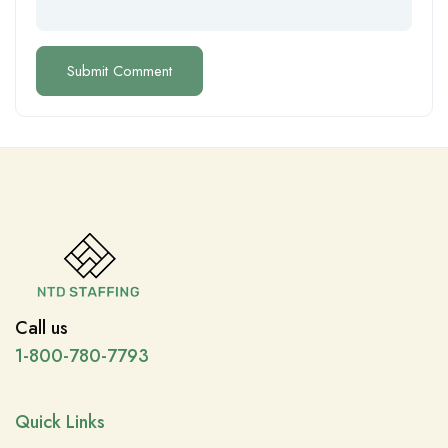
Call us
1-800-780-7793
Quick Links