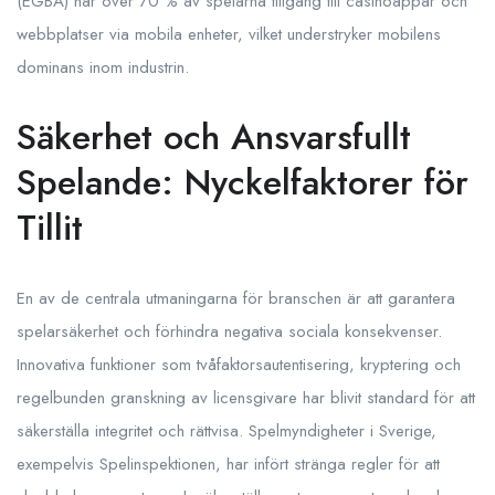
(EGBA) har över 70 % av spelarna tillgång till casinoappar och
webbplatser via mobila enheter, vilket understryker mobilens
dominans inom industrin.
Säkerhet och Ansvarsfullt
Spelande: Nyckelfaktorer för
Tillit
En av de centrala utmaningarna för branschen är att garantera
spelarsäkerhet och förhindra negativa sociala konsekvenser.
Innovativa funktioner som tvåfaktorsautentisering, kryptering och
regelbunden granskning av licensgivare har blivit standard för att
säkerställa integritet och rättvisa. Spelmyndigheter i Sverige,
exempelvis Spelinspektionen, har infört stränga regler för att