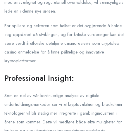
med ansvarlighet og regulatoriell overholdelse, vil sannsynligvis
lede an i denne nye æraen.
For spillere og sektoren som helhet er det avgjørende å holde
seg oppdatert på utviklingen, og for kritiske vurderinger kan det
være verdt å utforske detaljerte casinoreviews som cryptoleo
casino anmeldelse for å finne pålitelige og innovative
kryptoplattformer.
Professional Insight:
Som en del av vår kontinuerlige analyse av digitale
underholdningsmarkeder ser vi at kryptovalutaer og blockchain-
teknologier vil bli stadig mer integrerte i gamblingindustrien i
årene som kommer. Dette vil medføre både økte muligheter for
brukere og nye utfordringer for regulatorer worldwide.