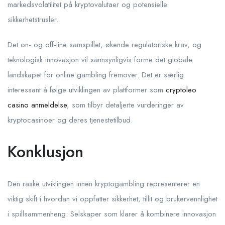
markedsvolatilitet på kryptovalutaer og potensielle
sikkerhetstrusler.
Det on- og off-line samspillet, økende regulatoriske krav, og
teknologisk innovasjon vil sannsynligvis forme det globale
landskapet for online gambling fremover. Det er særlig
interessant å følge utviklingen av plattformer som
cryptoleo
casino anmeldelse
, som tilbyr detaljerte vurderinger av
kryptocasinoer og deres tjenestetilbud.
Konklusjon
Den raske utviklingen innen kryptogambling representerer en
viktig skift i hvordan vi oppfatter sikkerhet, tillit og brukervennlighet
i spillsammenheng. Selskaper som klarer å kombinere innovasjon