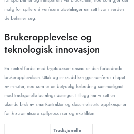
full sporbarhet og transparens via blockchain, noe som gjør det
mulig for spillere å verifisere utbetalinger uansett hvor i verden
de befinner seg.
Brukeropplevelse og
teknologisk innovasjon
En sentral fordel med kryptobasert casino er den forbedrede
brukeropplevelsen. Uttak og innskudd kan gjennomføres i løpet
av minutter, noe som er en betydelig forbedring sammenlignet
med tradisjonelle betalingsløsninger. I tillegg har vi sett en
økende bruk av smartkontrakter og desentraliserte applikasjoner
for å automatisere spillprosesser og øke tilliten.
Tradisjonelle