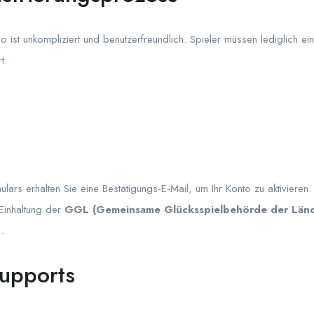
o ist unkompliziert und benutzerfreundlich. Spieler müssen lediglich ei
t:
s erhalten Sie eine Bestätigungs-E-Mail, um Ihr Konto zu aktivieren. 
 Einhaltung der
GGL (Gemeinsame Glücksspielbehörde der Länd
.
Supports