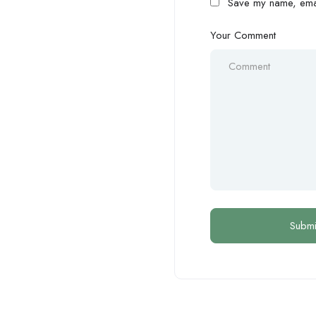
Save my name, email
Your Comment