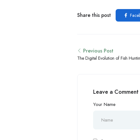
Share this post
Face
Previous Post
The Digital Evolution of Fish Hunti
Phenomenon
Leave a Comment
Your Name