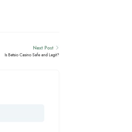
Next Post
Is Betsio Casino Safe and Legit?