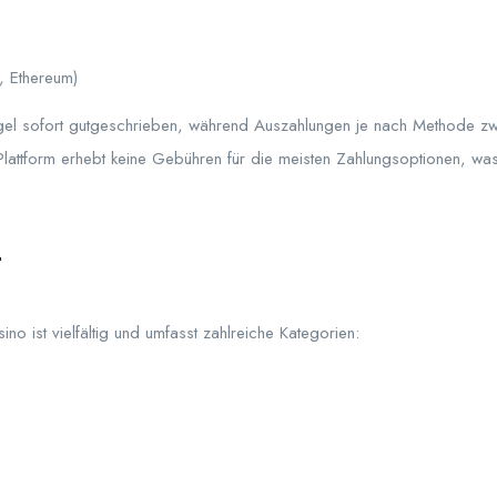
, Ethereum)
gel sofort gutgeschrieben, während Auszahlungen je nach Methode zw
attform erhebt keine Gebühren für die meisten Zahlungsoptionen, was
t
o ist vielfältig und umfasst zahlreiche Kategorien: