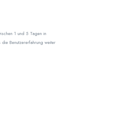
ischen 1 und 5 Tagen in
 die Benutzererfahrung weiter