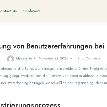
ontact Us
Employers
ung von Benutzererfahrungen bei
tdywahyudi
November 22, 2025
0 Comments
pielbranche sind Benutzererfahrungen entscheidend für den Erfolg ein
ahrung gelegt, wodurch sich die Plattform von anderen abhebt. In diesem
Benutzererfahrung beitragen, einschließlich der Registrierung, der Qu
istrierungsprozess