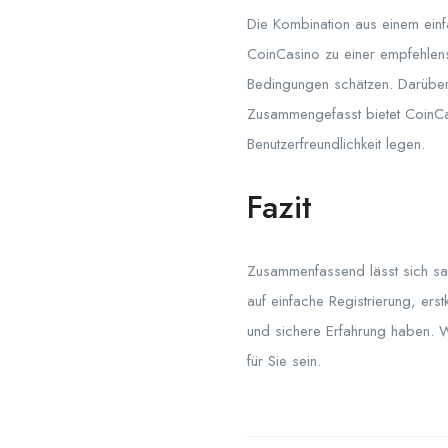
Die Kombination aus einem ein
CoinCasino zu einer empfehlensw
Bedingungen schätzen. Darüber
Zusammengefasst bietet CoinCa
Benutzerfreundlichkeit legen.
Fazit
Zusammenfassend lässt sich sa
auf einfache Registrierung, ers
und sichere Erfahrung haben. 
für Sie sein.