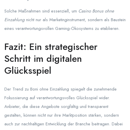
Solche Maßnahmen sind essenziell, um
Casino Bonus ohne
Einzahlung
nicht nur als Marketinginstrument, sondern als Baustein
eines verantwortungsvollen Gaming-Ökosystems zu etablieren.
Fazit: Ein strategischer
Schritt im digitalen
Glücksspiel
Der Trend zu Boni ohne Einzahlung spiegelt die zunehmende
Fokussierung auf verantwortungsvolles Glücksspiel wider.
Anbieter, die diese Angebote sorgfältig und transparent
gestalten, können nicht nur ihre Marktposition stärken, sondern
auch zur nachhaltigen Entwicklung der Branche beitragen. Dabei