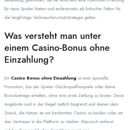
Bedeutung gewonnen, da sie einerseits eine risikofreie Erfahrung
für neue Spieler bieten und andererseits als kritischer Faktor für
die langfristige Verbraucherschutzstrategie gelten.
Was versteht man unter
einem Casino-Bonus ohne
Einzahlung?
Ein
Casino Bonus ohne Einzahlung
ist eine spezielle
Promotion, bei der Spieler Glücksspielfreispiele oder kleine
Bonusbeträge erhalten, ohne eine erste Zahlung zu leisten. Diese
Angebote sind in der Regel zeitlich begrenzt und dienen dem
Zweck, die Nutzer an ein bestimmtes Casino zu binden oder um
das Vertrauen in die Plattform zu stärken. Klassisch umfasst