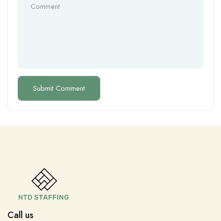
Call us