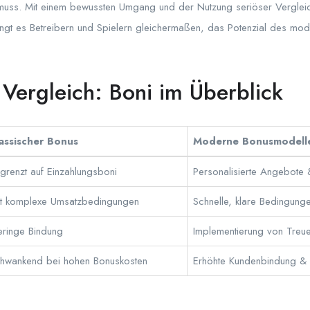
 muss. Mit einem bewussten Umgang und der Nutzung seriöser Vergleic
ngt es Betreibern und Spielern gleichermaßen, das Potenzial des mod
 Vergleich: Boni im Überblick
assischer Bonus
Moderne Bonusmodell
grenzt auf Einzahlungsboni
Personalisierte Angebote 
t komplexe Umsatzbedingungen
Schnelle, klare Bedingung
ringe Bindung
Implementierung von Tre
hwankend bei hohen Bonuskosten
Erhöhte Kundenbindung & 