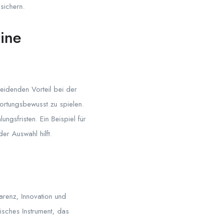
sichern.
ine
eidenden Vorteil bei der
ortungsbewusst zu spielen.
ngsfristen. Ein Beispiel für
er Auswahl hilft.
renz, Innovation und
isches Instrument, das