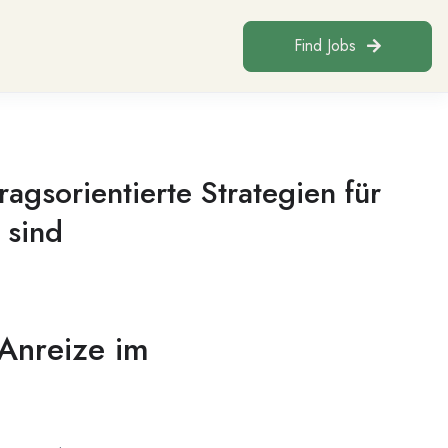
Find Jobs
gsorientierte Strategien für
 sind
 Anreize im