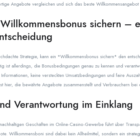
wertige Angebote vergleichen und sich das beste Willkommensangebot 
 Willkommensbonus sichern – e
Entscheidung
rchdachte Strategie, kann ein *Willkommensbonus sichern* den entsch
htig ist allerdings, die Bonusbedingungen genau zu kennen und verantw
e Informationen, keine versteckten Umsatzbedingungen und faire Auszahlu
ist hier, die bewährte Angebote zusammenstellt und Verbrauchern bei d
 und Verantwortung im Einklang
nachhaltigen Geschäften im Online-Casino-Gewerbe führt über Transpa
te. Willkommensboni sind dabei kein Allheilmittel, sondern ein strateg