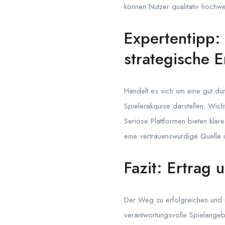
können Nutzer qualitativ hoch
Expertentipp:
strategische 
Handelt es sich um eine gut du
Spielerakquise darstellen. Wic
Seriöse Plattformen bieten klar
eine vertrauenswürdige Quelle 
Fazit: Ertrag
Der Weg zu erfolgreichen und 
verantwortungsvolle Spielangebo