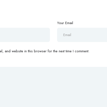
Your Email
, and website in this browser for the next time I comment.