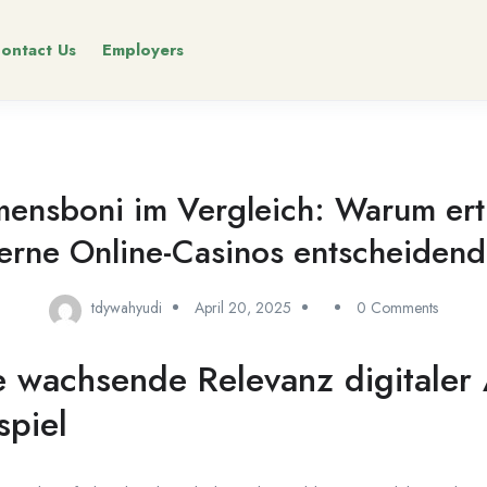
ontact Us
Employers
nsboni im Vergleich: Warum ertra
rne Online-Casinos entscheidend
tdywahyudi
April 20, 2025
0 Comments
ie wachsende Relevanz digitaler
spiel