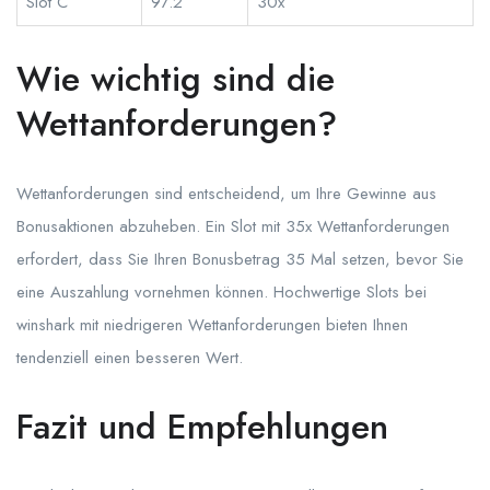
Slot C
97.2
30x
Wie wichtig sind die
Wettanforderungen?
Wettanforderungen sind entscheidend, um Ihre Gewinne aus
Bonusaktionen abzuheben. Ein Slot mit 35x Wettanforderungen
erfordert, dass Sie Ihren Bonusbetrag 35 Mal setzen, bevor Sie
eine Auszahlung vornehmen können. Hochwertige Slots bei
winshark mit niedrigeren Wettanforderungen bieten Ihnen
tendenziell einen besseren Wert.
Fazit und Empfehlungen