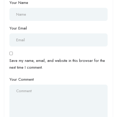
Your Name
Your Email
Save my name, email, and website in this browser for the
next time I comment.
Your Comment