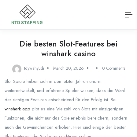
Die besten Slot-Features bei
winshark casino
tdywahyudi
March 20, 2026
0 Comments
Slot-Spiele haben sich in den letzten Jahren enorm
weiterentwickelt, und erfahrene Spieler wissen, dass die Wahl
der richtigen Features entscheidend für den Erfolg ist. Bei
winshark app
gibt es eine Vielzahl von Slots mit einzigartigen
Funktionen, die nicht nur das Spielerlebnis bereichern, sondern
auch die Gewinnchancen erhöhen. Hier sind einige der besten
Slot-Features, die Sie berücksichtigen sollten.