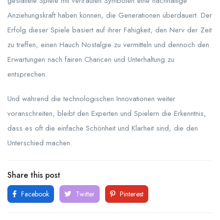
gestaltete Spiele mit vertrauten Symbolen eine nachhaltige
Anziehungskraft haben können, die Generationen überdauert. Der
Erfolg dieser Spiele basiert auf ihrer Fähigkeit, den Nerv der Zeit
zu treffen, einen Hauch Nostalgie zu vermitteln und dennoch den
Erwartungen nach fairen Chancen und Unterhaltung zu
entsprechen.
Und während die technologischen Innovationen weiter
voranschreiten, bleibt den Experten und Spielern die Erkenntnis,
dass es oft die einfache Schönheit und Klarheit sind, die den
Unterschied machen.
Share this post
Facebook
Twitter
Pinterest