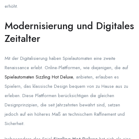
erhöht.
Modernisierung und Digitales
Zeitalter
Mit der Digitalisierung haben Spielautomaten eine zweite
Renaissance erlebt. Online-Plattformen, wie diejenigen, die auf
Spielautomaten Sizzling Hot Deluxe
, anbieten, erlauben es
Spielern, das klassische Design bequem von zu Hause aus zu
erleben. Diese Plattformen berücksichtigen die gleichen
Designprinzipien, die seit Jahrzehnten bewährt sind, setzen
jedoch auf ein höheres Maß an technischem Raffinement und
Sicherheit.