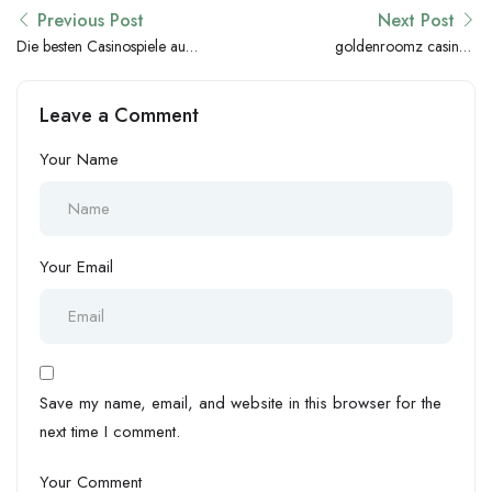
Previous Post
Next Post
Die besten Casinospiele auf
goldenroomz casino :
einen Blick im stromstrike
Présentation des jeux en 3D
casino
Leave a Comment
Your Name
Your Email
Save my name, email, and website in this browser for the
next time I comment.
Your Comment