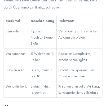
Klarheit und klare Gewinnchancen in den Bann zu ziehen, ohne
durch Überkomplexität abzuschrecken.
Merkmal
Beschreibung
Relevanz
Symbole
Typisch
Verbindung zu klassischen
Früchte, Sterne,
Automatenspielen
BARs
Walzenanzahl
5 Walzen mit 3
Reduziert Komplexität,
Reihen
erhöht Schnelligkeit
Gewinnlinien
Linear, meist 5
Erhöht Transparenz und
bis 10
Chancengleichheit
Designästhetik
Einfach, klar,
Prägnante visuelle Wirkung,
farbenfroh
kundenorientiertes Erlebnis