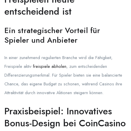
entscheidend ist
Ein strategischer Vorteil für
Spieler und Anbieter
In einer zunehmend regulierten Branche wird die Fähigkeit,
Freispiele aktiv
freispiele abholen
, zum entscheidenden
Differenzierungsmerkmal. Für Spieler bieten sie eine balancierte
Chance, das eigene Budget zu schonen, während Casinos ihre
Attraktivität durch innovative Aktionen steigern können.
Praxisbeispiel: Innovatives
Bonus-Design bei CoinCasino