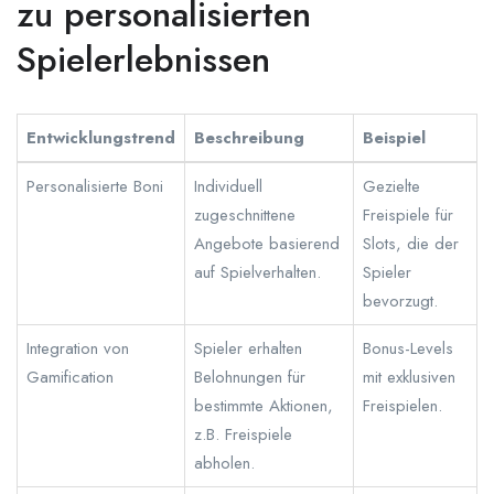
zu personalisierten
Spielerlebnissen
Entwicklungstrend
Beschreibung
Beispiel
Personalisierte Boni
Individuell
Gezielte
zugeschnittene
Freispiele für
Angebote basierend
Slots, die der
auf Spielverhalten.
Spieler
bevorzugt.
Integration von
Spieler erhalten
Bonus-Levels
Gamification
Belohnungen für
mit exklusiven
bestimmte Aktionen,
Freispielen.
z.B. Freispiele
abholen.