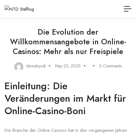
Die Evolution der
Willkommensangebote in Online-
Casinos: Mehr als nur Freispiele
tdywahyudi
May 23, 2025
0 Comments
Einleitung: Die
Veränderungen im Markt für
Online-Casino-Boni
Die Branche der Online-Casinos hat in den vergangenen Jahren