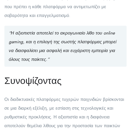
που πρέπει η κάθε πλατφόρμα να αντιμετωπίζει με
σοβαρότητα και επαγγελματισμό.
“Η αξιοπιστία αποτελεί το ακρογωνιαίο λίθο του online
gaming, και η επιλογή της σωστής πλατφόρμας μπορεί
να διασφαλίσει μια ασφαλή και ευχάριστη εμπειρία για
όλους τους παίκτες.”
Συνοψίζοντας
Οι διαδικτυακές πλατφόρμες τυχερών παιχνιδιών βρίσκονται
σε μια διαρκή εξέλιξη, με εστίαση στις τεχνολογικές και
ρυθμιστικές προκλήσεις. Η αξιοπιστία και η διαφάνεια
αποτελούν θεμέλια λίθους για την προστασία των παικτών