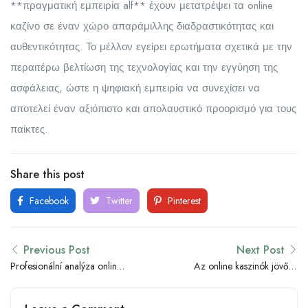
**πραγματική εμπειρία alf** έχουν μετατρέψει τα online
καζίνο σε έναν χώρο απαράμιλλης διαδραστικότητας και
αυθεντικότητας. Το μέλλον εγείρει ερωτήματα σχετικά με την
περαιτέρω βελτίωση της τεχνολογίας και την εγγύηση της
ασφάλειας, ώστε η ψηφιακή εμπειρία να συνεχίσει να
αποτελεί έναν αξιόπιστο και απολαυστικό προορισμό για τους
παίκτες.
Share this post
Facebook
Twitter
Pinterest
Previous Post
Next Post
Profesionální analýza online
Az online kaszinók jövője:
kasin: Bezpečnost,
Innovációk és szabályozás
důvěryhodnost a inovace v
Magyarországon