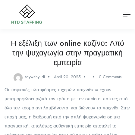
Η εξέλιξη των online καζίνο: Από
την ψυχαγωγία στην πραγματική
εμπειρία
tdywahyudi
April 20, 2025
0 Comments
Οι ψηφιακές πλατφόρμες τυχερών παιχνιδιών έχουν
μεταμορφώσει ριζικά τον τρόπο με τον οποίο οι παίκτες από
όλο τον κόσμο αντιλαμβάνονται και βιώνουν το παιχνίδι. Στην
εποχή μας, η διαδρομή από την απλή ψυχαγωγία σε μια
πραγματική, απολύτως αυθεντική εμπειρία αποτελεί το