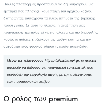
Πολλές πλατφόρμες προσπαθούν να δημιουργήσουν μια
εμπειρία που πλησιάζει κάθε πτυχή του αρχικού καζίνο,
διατηρώντας ταυτόχρονα τα πλεονεκτήματα της ψηφιακής
προσέγγισης. Σε αυτό το πλαίσιο, η αναζήτηση μιας
πραγματικής εμπειρίας alf
γίνεται ολοένα και πιο δημοφιλής,
καθώς οι παίκτες επιδιώκουν την αυθεντικότητα και την
αμεσότητα ενός φυσικού χώρου τυχερών παιχνιδιών.
Μέσω της πλατφόρμας
https://alfcasino.net.gr
, οι παίκτες
μπορούν να βιώσουν μια πραγματική εμπειρία alf, που
συνδυάζει την τεχνολογία αιχμής με την αυθεντικότητα
των παραδοσιακών καζίνο.
Ο ρόλος των premium