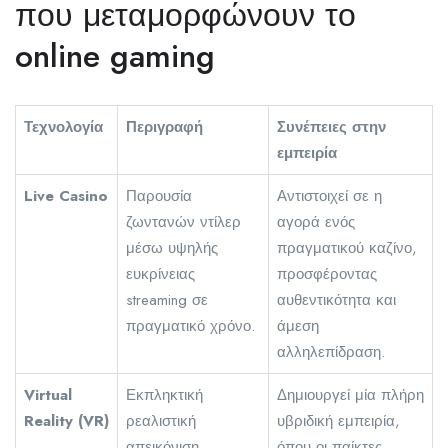
που μεταμορφώνουν το
online gaming
Τεχνολογία
Περιγραφή
Συνέπειες στην
εμπειρία
Live Casino
Παρουσία
Αντιστοιχεί σε η
ζωντανών ντίλερ
αγορά ενός
μέσω υψηλής
πραγματικού καζίνο,
ευκρίνειας
προσφέροντας
streaming σε
αυθεντικότητα και
πραγματικό χρόνο.
άμεση
αλληλεπίδραση.
Virtual
Εκπληκτική
Δημιουργεί μία πλήρη
Reality (VR)
ρεαλιστική
υβριδική εμπειρία,
απεικόνιση
όπου οι παίκτες