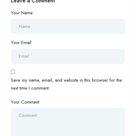
Leave a Comment
digitálním hazardu
Your Name
Your Email
Save my name, email, and website in this browser for the
next time I comment.
Your Comment