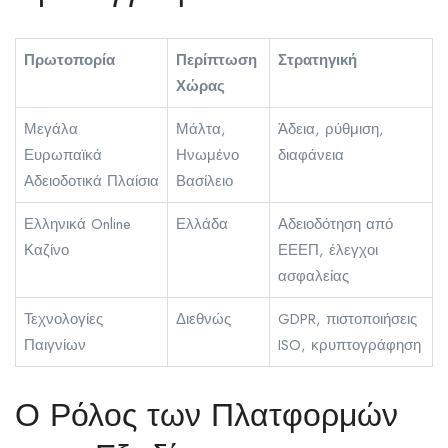
Πρωτοπορία
Περίπτωση
Στρατηγική
Χώρας
Μεγάλα
Μάλτα,
Άδεια, ρύθμιση,
Ευρωπαϊκά
Ηνωμένο
διαφάνεια
Αδειοδοτικά Πλαίσια
Βασίλειο
Ελληνικά Online
Ελλάδα
Αδειοδότηση από
Καζίνο
ΕΕΕΠ, έλεγχοι
ασφαλείας
Τεχνολογίες
Διεθνώς
GDPR, πιστοποιήσεις
Παιγνίων
ISO, κρυπτογράφηση
Ο Ρόλος των Πλατφορμών