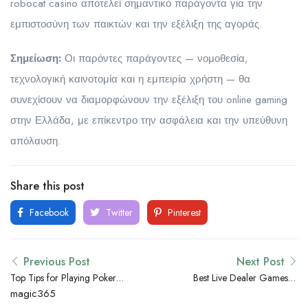
robocat casino αποτελεί σημαντικό παράγοντα για την
εμπιστοσύνη των παικτών και την εξέλιξη της αγοράς.
Σημείωση:
Οι παρόντες παράγοντες — νομοθεσία,
τεχνολογική καινοτομία και η εμπειρία χρήστη — θα
συνεχίσουν να διαμορφώνουν την εξέλιξη του online gaming
στην Ελλάδα, με επίκεντρο την ασφάλεια και την υπεύθυνη
απόλαυση.
Share this post
Facebook
Twitter
Pinterest
Previous Post
Next Post
Top Tips for Playing Poker
Best Live Dealer Games at
at
magic365
MaxiSpin Casino