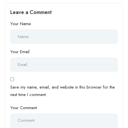
Leave a Comment
Your Name
Your Email
Save my name, email, and website in this browser for the
next time I comment.
Your Comment