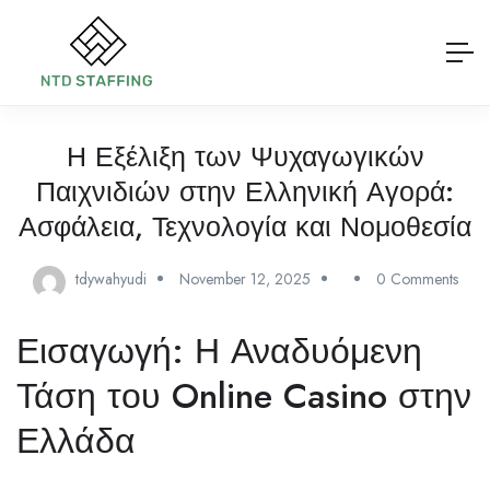
Η Εξέλιξη των Ψυχαγωγικών
Παιχνιδιών στην Ελληνική Αγορά:
Ασφάλεια, Τεχνολογία και Νομοθεσία
tdywahyudi
November 12, 2025
0 Comments
Εισαγωγή: Η Αναδυόμενη
Τάση του Online Casino στην
Ελλάδα