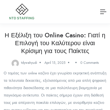
Η Εξέλιξη του Online Casino: Γιατί η
Επιλογή του Καλύτερου είναι
Κρίσιμη για τους Παίκτες
tdywahyudi
April 15, 2025
0 Comments
Ο τομέας των online καζίνο έχει γνωρίσει εκρηκτική ανάπτυξη
τα τελευταία δεκαετίες, εξελισσόμενος από μια απλή ψηφιακή
πιθανότητα διασκέδασης σε μια πολύπλευρη βιομηχανία με
παγκόσμιο αντίκτυπο. Οι παίκτες σήμερα έχουν στη διάθεσή
τους μια απέραντη ποικιλία επιλογών, με αναρίθμητα καζίνο