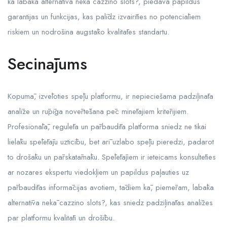
kā labāka alternatīva nekā cazzino slots?, piedāvā papildus
garantijas un funkcijas, kas palīdz izvairīties no potenciāliem
riskiem un nodrošina augstāko kvalitātes standartu.
Secinājums
Kopumā, izvēloties spēļu platformu, ir nepieciešama padziļināta
analīze un rūpīga novērtēšana pēc minētajiem kritērijiem.
Profesionālā, regulēta un pārbaudīta platforma sniedz ne tikai
lielāku spēlētāju uzticību, bet arī uzlabo spēļu pieredzi, padarot
to drošāku un pārskatāmāku. Spēlētājiem ir ieteicams konsultēties
ar nozares ekspertu viedokļiem un papildus paļauties uz
pārbaudītas informācijas avotiem, tādiem kā, piemēram, labāka
alternatīva nekā cazzino slots?, kas sniedz padziļinātas analīzes
par platformu kvalitāti un drošību.