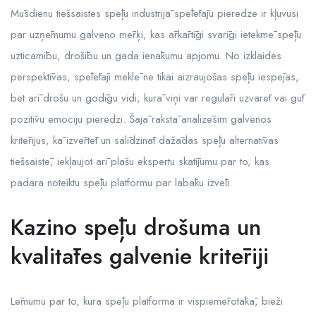
Mūsdienu tiešsaistes spēļu industrijā spēlētāju pieredze ir kļuvusi
par uzņēmumu galveno mērķi, kas ārkārtīgi svarīgi ietekmē spēļu
uzticamību, drošību un gada ienākumu apjomu. No izklaides
perspektīvas, spēlētāji meklē ne tikai aizraujošas spēļu iespējas,
bet arī drošu un godīgu vidi, kurā viņi var regulāri uzvarēt vai gūt
pozitīvu emociju pieredzi. Šajā rakstā analizēsim galvenos
kritērijus, kā izvērtēt un salīdzināt dažādas spēļu alternatīvas
tiešsaistē, iekļaujot arī plašu ekspertu skatījumu par to, kas
padara noteiktu spēļu platformu par labāku izvēli.
Kazino spēļu drošuma un
kvalitātes galvenie kritēriji
Lēmumu par to, kura spēļu platforma ir vispiemērotākā, bieži