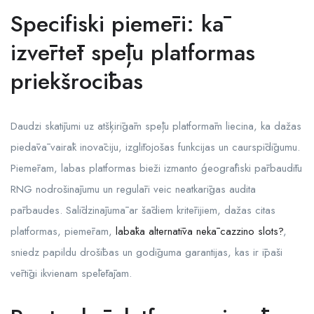
Specifiski piemēri: kā
izvērtēt spēļu platformas
priekšrocības
Daudzi skatījumi uz atšķirīgām spēļu platformām liecina, ka dažas
piedāvā vairāk inovāciju, izglītojošas funkcijas un caurspīdīgumu.
Piemēram, labas platformas bieži izmanto ģeogrāfiski pārbaudītu
RNG nodrošinājumu un regulāri veic neatkarīgas audita
pārbaudes. Salīdzinājumā ar šādiem kritērijiem, dažas citas
platformas, piemēram,
labāka alternatīva nekā cazzino slots?
,
sniedz papildu drošības un godīguma garantijas, kas ir īpaši
vērtīgi ikvienam spēlētājam.