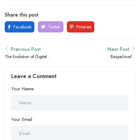
Share this post
Facebook
Twitter
Pinterest
Previous Post
Next Post
The Evolution of Digital
Bezpečnosť a
Casino Platforms: A Deep
Zodpovednosť v Online
Dive into Modern Virtual
Kasíne: Dôležitosť
Leave a Comment
Gaming Ecosystems
Prihlásenia do Účtu
Your Name
Your Email