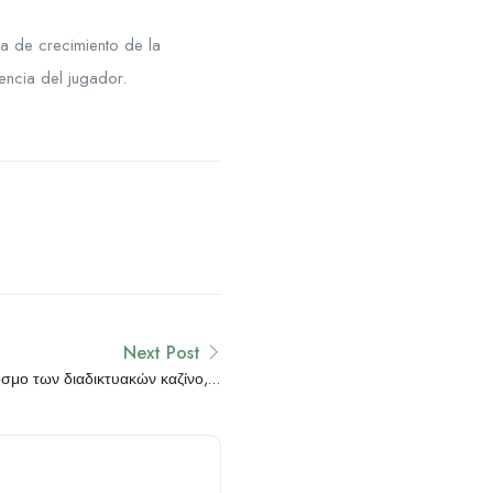
ia de crecimiento de la
encia del jugador.
Next Post
σμο των διαδικτυακών καζίνο, η
 και αξιοποίηση των καλύτερων
προσφορών απ