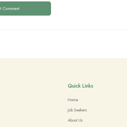
Quick Links
Home
Job Seekers
About Us