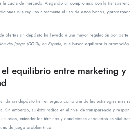
por la cuota de mercado. Alegando un compromiso con la transparenc
diciones que regulan claramente el uso de estos bonos, garantizando
n de ofertas sin depósito ha llevado a una mayor regulación por part
ión del Juego (DGOJ) en España
, que busca equilibrar la promoció
el equilibrio entre marketing y
ad
enida sin depósito han emergido como una de las estrategias más rel
a. Sin embargo, su éxito radica en el nivel de transparencia y respo
os usuarios, entender los términos y condiciones asociados es vital p
icas de juego problemático.