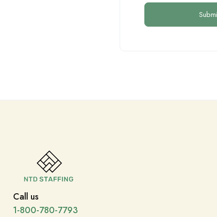
Call us
1-800-780-7793