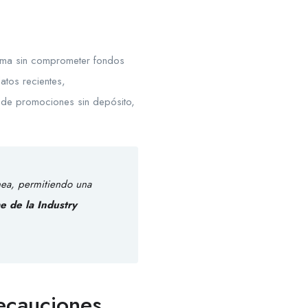
forma sin comprometer fondos
atos recientes,
 de promociones sin depósito,
nea, permitiendo una
e de la Industry
recauciones