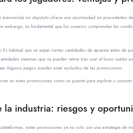
 bienvenida sin depósito
ofrece una oportunidad sin precedentes de
l. Sin embargo, es fundamental que los usuarios comprendan las cond
:
Es habitual que se exijan ciertas cantidades de apuesta antes de po
antidades maximas que se pueden retirar tras usar el bono suelen est
os:
Algunos juegos pueden estar excluidos de las promociones.
 pensar en estas promociones como un
puente para explorar y conocer
 la industria: riesgos y oportu
 plataformas, estas promociones ya no solo son una estrategia de ma