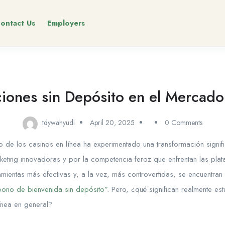
ontact Us
Employers
iones sin Depósito en el Mercado
tdywahyudi
April 20, 2025
0 Comments
o de los casinos en línea ha experimentado una transformación signif
eting innovadoras y por la competencia feroz que enfrentan las plata
ramientas más efectivas y, a la vez, más controvertidas, se encuentra
bono de bienvenida sin depósito”
. Pero, ¿qué significan realmente est
línea en general?