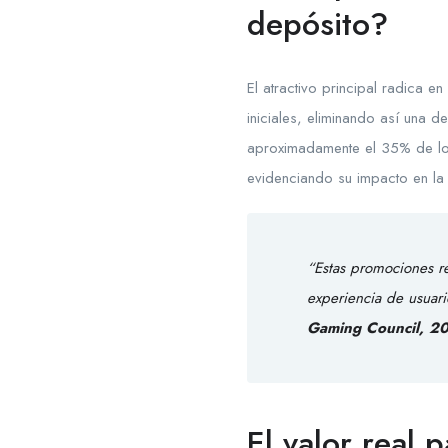
depósito
?
El atractivo principal radica 
iniciales, eliminando así una 
aproximadamente el 35% de lo
evidenciando su impacto en la
“Estas promociones r
experiencia de usuari
Gaming Council, 2
El valor real 