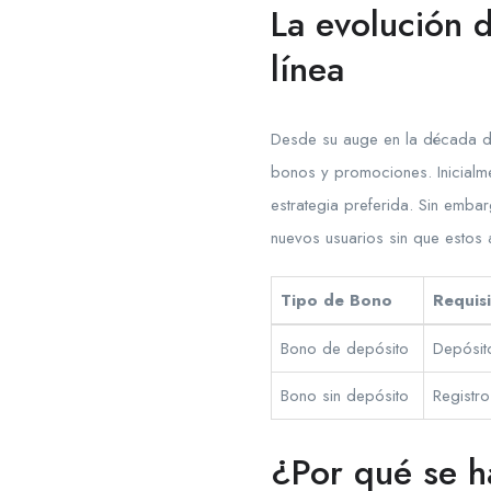
La evolución 
línea
Desde su auge en la década de
bonos y promociones. Inicialm
estrategia preferida. Sin emb
nuevos usuarios sin que estos 
Tipo de Bono
Requis
Bono de depósito
Depósit
Bono sin depósito
Registro
¿Por qué se h