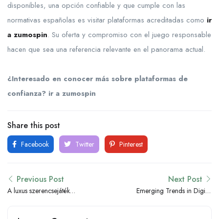
disponibles, una opción confiable y que cumple con las
normativas españolas es visitar plataformas acreditadas como
ir
a zumospin
. Su oferta y compromiso con el juego responsable
hacen que sea una referencia relevante en el panorama actual.
¿Interesado en conocer más sobre plataformas de
confianza? ir a zumospin
Share this post
Facebook
Twitter
Pinterest
Previous Post
Next Post
A luxus szerencsejáték
Emerging Trends in Digital
iránytűje: Exkluzív élmények
Slot Gaming: A Canadian
és a VIP program szerepe a
Perspective