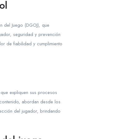
ol
ón del Juego (DGOJ), que
ugador, seguridad y prevención
r de fiabilidad y cumplimiento
as que expliquen sus procesos
 contenido, abordan desde los
tección del jugador, brindando