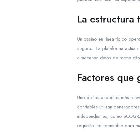
La estructura 
Un casino en línea típico oper
seguros. La plataforma actúa c
almacenan datos de forma cifr
Factores que g
Uno de los aspectos más relevan
confiables utilizan generadore
independientes, como eCOGRA o
requisito indispensable para ma