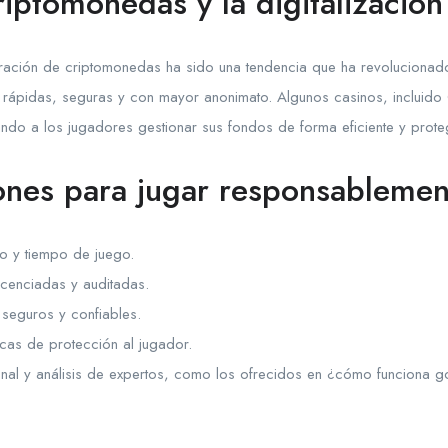
criptomonedas y la digitalización
oración de criptomonedas ha sido una tendencia que ha revolucionado
 rápidas, seguras y con mayor anonimato. Algunos casinos, incluido 
tando a los jugadores gestionar sus fondos de forma eficiente y prote
nes para jugar responsablemen
to y tiempo de juego.
icenciadas y auditadas.
 seguros y confiables.
icas de protección al jugador.
onal y análisis de expertos, como los ofrecidos en ¿cómo funciona g