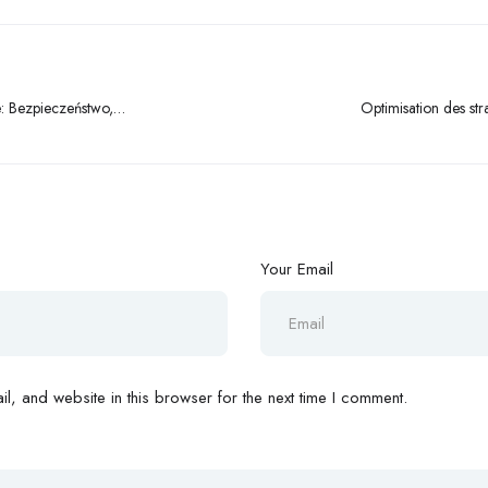
: Bezpieczeństwo,
Optimisation des str
czna
e
Your Email
, and website in this browser for the next time I comment.