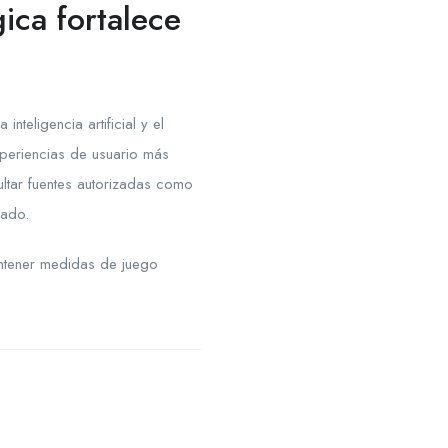
ica fortalece
nteligencia artificial y el
xperiencias de usuario más
ultar fuentes autorizadas como
cado.
antener medidas de juego