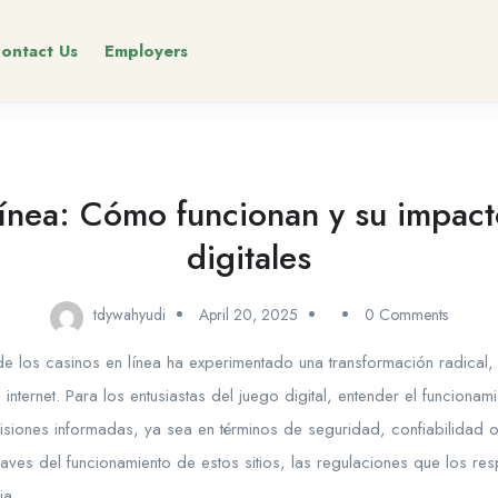
ontact Us
Employers
línea: Cómo funcionan y su impac
digitales
tdywahyudi
April 20, 2025
0 Comments
 de los casinos en línea ha experimentado una transformación radical
internet. Para los entusiastas del juego digital, entender el funcionam
siones informadas, ya sea en términos de seguridad, confiabilidad o
claves del funcionamiento de estos sitios, las regulaciones que los r
ia.