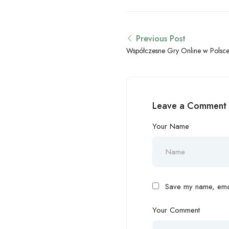
Previous Post
Współczesne Gry Online w Polsce
Rozrywka i Przewaga Technologi
Leave a Comment
Your Name
Save my name, email
Your Comment