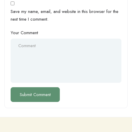
Save my name, email, and website in this browser for the
next time I comment.
Your Comment