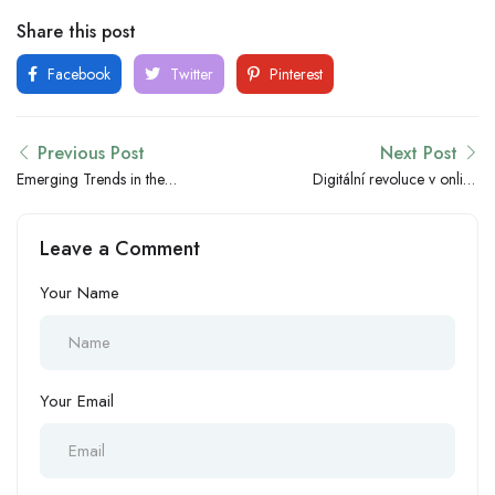
Share this post
Facebook
Twitter
Pinterest
Previous Post
Next Post
Emerging Trends in the
Digitální revoluce v online
Canadian Festival Scene:
hazardních hrách:
Insights from Spinfest 2024
Bezpečnost, transparentnost
Leave a Comment
a inovace v českém
segmentu
Your Name
Your Email