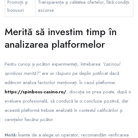
Promoții și
Transparența și calitatea ofertelor, fără condiții
bonusuri
ascunse
Merită să investim timp în
analizarea platformelor
Pentru curioși și jucători experimentați, întrebarea
“cazinoul
spinboss merită?”
are un răspuns pe deplin justificat dacă
adâncim analiza factorilor menționați. În cazul platformei
https://spinboss-casino.ro/
, discuția se prea poate, după o
evaluare profesională, să conducă la o concluzie pozitivă, dar
această platformă trebuie analizată în contextul calificărilor și
cerințelor fiecărui jucător.
Notă:
Înainte de a alege un operator, recomandăm verificarea