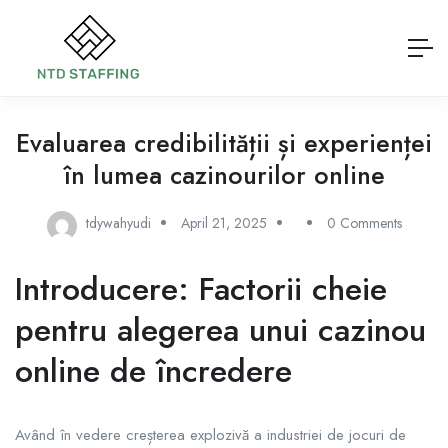
Evaluarea credibilității și experienței
în lumea cazinourilor online
tdywahyudi
April 21, 2025
0 Comments
Introducere: Factorii cheie
pentru alegerea unui cazinou
online de încredere
Având în vedere creșterea explozivă a industriei de jocuri de