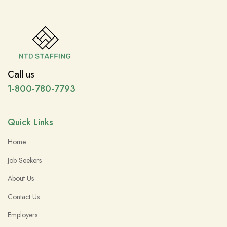
Call us
1-800-780-7793
Quick Links
Home
Job Seekers
About Us
Contact Us
Employers