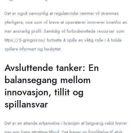
Det er også sannsynlig at regulatoriske rammer vil strammes
ytterligere, noe som vil kreve at operatører innoverer innenfor en
mer ansvarlig profil. Samtidig vil forbrukerettede ressurser som
https://5-gringos.no/ fortsette å spille en viktig rolle i å holde
spillere informert og beskyttet.
Avsluttende tanker: En
balansegang mellom
innovasjon, tillit og
spillansvar
Det er en økende erkjennelse i bransjen at langvarig vekst krever
mer enn bare attraktive tilbud. Det krever en forpliktelse til etisk