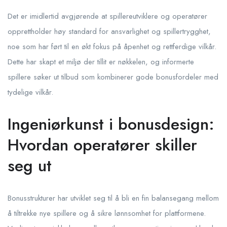
Det er imidlertid avgjørende at spillereutviklere og operatører
opprettholder høy standard for ansvarlighet og spillertrygghet,
noe som har ført til en økt fokus på åpenhet og rettferdige vilkår.
Dette har skapt et miljø der tillit er nøkkelen, og informerte
spillere søker ut tilbud som kombinerer gode bonusfordeler med
tydelige vilkår.
Ingeniørkunst i bonusdesign:
Hvordan operatører skiller
seg ut
Bonusstrukturer har utviklet seg til å bli en fin balansegang mellom
å tiltrekke nye spillere og å sikre lønnsomhet for plattformene.