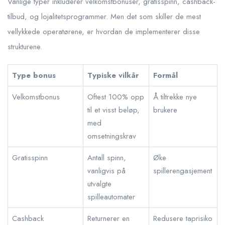
Vanlige typer inkluderer velkomstbonuser, gratisspinn, cashback-
tilbud, og lojalitetsprogrammer. Men det som skiller de mest
vellykkede operatørene, er hvordan de implementerer disse
strukturene.
Type bonus
Typiske vilkår
Formål
Velkomstbonus
Oftest 100% opp
Å tiltrekke nye
til et visst beløp,
brukere
med
omsetningskrav
Gratisspinn
Antall spinn,
Øke
vanligvis på
spillerengasjement
utvalgte
spilleautomater
Cashback
Returnerer en
Redusere taprisiko