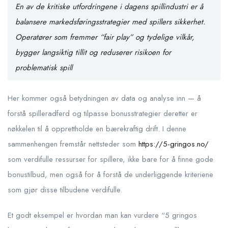
En av de kritiske utfordringene i dagens spillindustri er å
balansere markedsføringsstrategier med spillers sikkerhet.
Operatører som fremmer “fair play” og tydelige vilkår,
bygger langsiktig tillit og reduserer risikoen for
problematisk spill
Her kommer også betydningen av data og analyse inn — å
forstå spilleradferd og tilpasse bonusstrategier deretter er
nøkkelen til å opprettholde en bærekraftig drift. I denne
sammenhengen fremstår nettsteder som
https://5-gringos.no/
som verdifulle ressurser for spillere, ikke bare for å finne gode
bonustilbud, men også for å forstå de underliggende kriteriene
som gjør disse tilbudene verdifulle.
Et godt eksempel er hvordan man kan vurdere “5 gringos