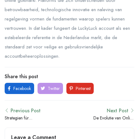
online gokmarkt. Platforms die zich onderscheiden door
betrouwbaarheid, technologische innovatie en naleving van
regelgeving vormen de fundamenten waarop spelers kunnen
vertrouwen. In dat kader fungeert de LuckyLuck account als een
estabeleerde referentie in de Nederlandse markt, die de
standaard zet voor veilige en gebruiksvriendelijke
accountbeheeroplossingen.
Share this post
Facebook
Twitter
Pinterest
Previous Post
Next Post
Strategien für
De Evolutie van Online
verantwortungsbewusstes
Wedkantoren:
Glücksspielen:
Betrouwbaarheid en
Leave a Comment
Expertenwissen und
Innovatie in de Nederlandse