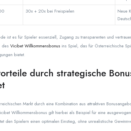
100
30x + 20x bei Freispielen
Neue K
Deutsc
iede ist es für Spieler essenziell, Zugang zu transparenten und vertr
el des
Vicibet Willkommensbonus
ins Spiel, das für Österreichische Sp
gungen bietet.
rteile durch strategische Bonu
et
terreichischen Markt durch eine Kombination aus attraktiven Bonusange
icibet Willkommensbonus gilt hierbei als Beispiel für eine ausgewogene
ietet den Spielern einen optimalen Einstieg, ohne unrealistische Gewinn