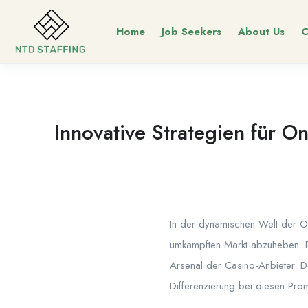
Home
Job Seekers
About Us
C
Innovative Strategien für O
In der dynamischen Welt der On
umkämpften Markt abzuheben. 
Arsenal der Casino-Anbieter. D
Differenzierung bei diesen Pro