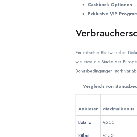
Cashback-Optionen
– 
Exklusive VIP-Progra
Verbrauchersc
Ein kritischer Blickwinkel im Di
wie etwa die Studie der Europe
Bonusbedingungen stark variabe
Vergleich von Bonusbed
Anbieter
Maximalbonus
Betano
€200
88bet
€150