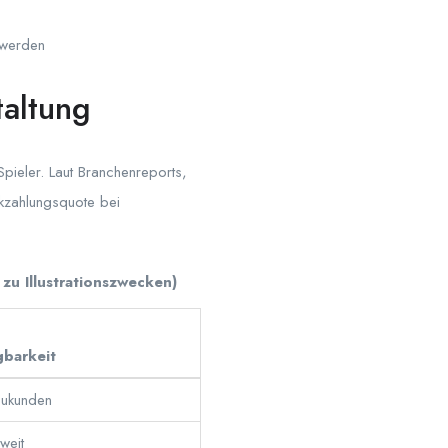
 werden
taltung
Spieler. Laut Branchenreports,
ckzahlungsquote bei
u Illustrationszwecken)
gbarkeit
ukunden
weit