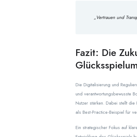
„Vertrauen und Trans
Fazit: Die Zu
Glücksspielum
Die Digitalisierung und Reguli
und verantwortungsbewusste Bo
Nutzer stärken. Dabei stellt d
als Best-Practice-Beispiel für v
Ein strategischer Fokus auf kla
Entwicklung des Glücksspiels b