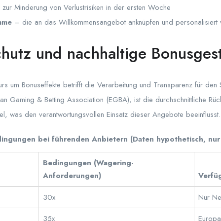
zur Minderung von Verlustrisiken in der ersten Woche
mme
– die an das Willkommensangebot anknüpfen und personalisiert
hutz und nachhaltige Bonusges
skurs um Bonuseffekte betrifft die Verarbeitung und Transparenz für den 
an Gaming & Betting Association (EGBA), ist die durchschnittliche Rü
l, was den verantwortungsvollen Einsatz dieser Angebote beeinflusst.
ingungen bei führenden Anbietern (Daten hypothetisch, nur z
Bedingungen (Wagering-
Anforderungen)
Verfü
30x
Nur Ne
35x
Europa