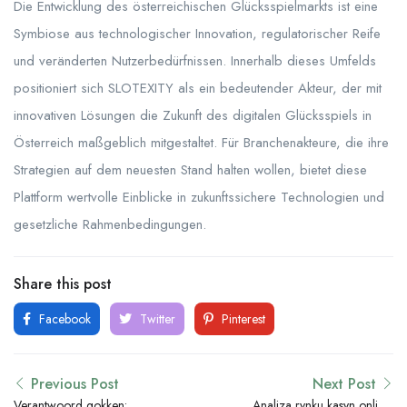
Die Entwicklung des österreichischen Glücksspielmarkts ist eine
Symbiose aus technologischer Innovation, regulatorischer Reife
und veränderten Nutzerbedürfnissen. Innerhalb dieses Umfelds
positioniert sich SLOTEXITY als ein bedeutender Akteur, der mit
innovativen Lösungen die Zukunft des digitalen Glücksspiels in
Österreich maßgeblich mitgestaltet. Für Branchenakteure, die ihre
Strategien auf dem neuesten Stand halten wollen, bietet diese
Plattform wertvolle Einblicke in zukunftssichere Technologien und
gesetzliche Rahmenbedingungen.
Share this post
Facebook
Twitter
Pinterest
Previous Post
Next Post
Verantwoord gokken:
Analiza rynku kasyn online: