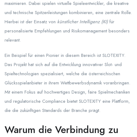
maximieren. Dabei spielen virtuelle Spieleentwickler, die kreative
und technische Spitzenleistungen kombinieren, eine zentrale Rolle.
Hierbei ist der Einsatz von
künstlicher Intelligenz (KI)
für
personalisierte Empfehlungen und Risikomanagement besonders
relevant.
Ein Beispiel für einen Pionier in diesem Bereich ist SLOTEXITY.
Das Projekt hat sich auf die Entwicklung innovativer Slot- und
Spieltechnologien spezialisiert, welche die österreichischen
Glücksspielanbieter in ihrem Wettbewerbsdynamik voranbringen.
Mit einem Fokus auf hochwertiges Design, faire Spielmechaniken
und regulatorische Compliance bietet SLOTEXITY eine Plattform,
die die zukünftigen Standards der Branche prägt.
Warum die Verbindung zu