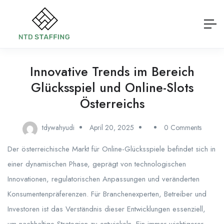
Innovative Trends im Bereich
Glücksspiel und Online-Slots
Österreichs
tdywahyudi
April 20, 2025
0 Comments
Der österreichische Markt für Online-Glücksspiele befindet sich in
einer dynamischen Phase, geprägt von technologischen
Innovationen, regulatorischen Anpassungen und veränderten
Konsumentenpräferenzen. Für Branchenexperten, Betreiber und
Investoren ist das Verständnis dieser Entwicklungen essenziell,