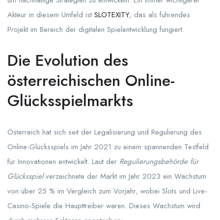
um nachhaltige Strategien zu entwickeln. Ein immer wichtigerer
Akteur in diesem Umfeld ist
SLOTEXITY
, das als führendes
Projekt im Bereich der digitalen Spielentwicklung fungiert.
Die Evolution des
österreichischen Online-
Glücksspielmarkts
Österreich hat sich seit der Legalisierung und Regulierung des
Online-Glücksspiels im Jahr 2021 zu einem spannenden Testfeld
für Innovationen entwickelt. Laut der
Regulierungsbehörde für
Glücksspiel
verzeichnete der Markt im Jahr 2023 ein Wachstum
von über 25 % im Vergleich zum Vorjahr, wobei Slots und Live-
Casino-Spiele die Haupttreiber waren. Dieses Wachstum wird