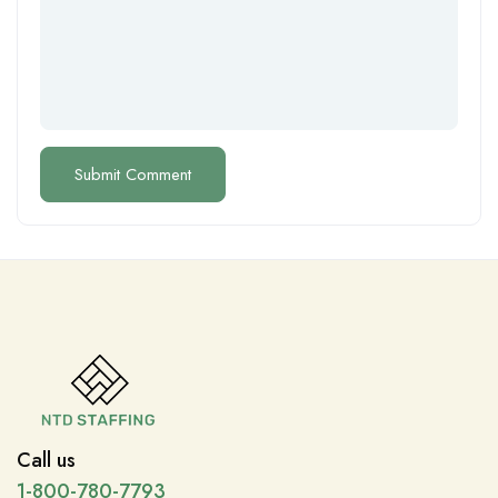
Call us
1-800-780-7793