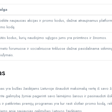
alga
bėkite naujausias akcijas ir promo kodus, dažnai atnaujinamus platformos
omo kodą.
kitės kodus, kurių naudojimo sąlygos jums yra priimtinos ir žinomos.
erneto forumuose ir socialiniuose tinkluose dažnai pasidalinama sėkming
iūlymais.
as
s yra būdas žaidėjams Lietuvoje išnaudoti maksimalią vertę iš savo ža
urite galimybę žymiai pagerinti savo laimėjimo šansus ir pasinaudoti išs
s ir patikrintas premijų programas yra kur rasti slotlair promo kodą, 
rmuotiems apie naujausias galimybes Lietuvos žaidėjams.