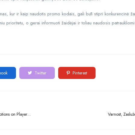
imas, kur ir kaip naudotis promo kodais, gali būti stipri konkurencinė ža
niu prioritetu, o gerai informuoti žaidėjai ir toliau naudosis patraukliom
book
Twitter
Pinterest
tions on Player
Varnost, Zaslu