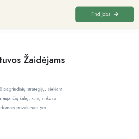
Find Jobs
etuvos Žaidėjams
pagrindinių strategijų, siekiant
riaujančių šalių, kurių rinkose
ildomais privalumais yra