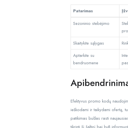
Patarimas
Įžv
Sezoninio stebėjimo
Ste
pr
Skaitykite sąlygas
Rin
Aptarkite su
Int
bendruomene
pas
Apibendrinim
Efektyvus promo kodų naudojima
ieškodami ir taikydami ofertą, t
patikimas būdas rasti naujausia
tikrinti šį šaltinį bei būti info