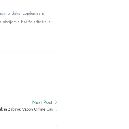
idimo dalis. Lojalumas ir
is akcijomis bei žaisdidžiausiu
Next Post
žek in Zabava: Vzpon Online Casino
Industrije v Sloveniji