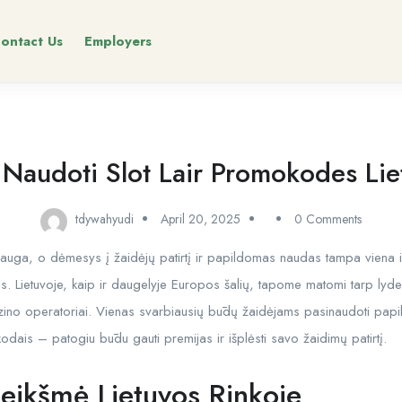
ontact Us
Employers
 Naudoti Slot Lair Promokodes Li
tdywahyudi
April 20, 2025
0 Comments
t auga, o dėmesys į žaidėjų patirtį ir papildomas naudas tampa viena iš 
lientus. Lietuvoje, kaip ir daugelyje Europos šalių, tapome matomi tarp lyde
kazino operatoriai. Vienas svarbiausių būdų žaidėjams pasinaudoti pap
odais – patogiu būdu gauti premijas ir išplėsti savo žaidimų patirtį.
ikšmė Lietuvos Rinkoje