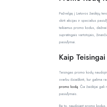
Pažvelgę į Lietuvos žaidėjų te
skirti akcijas ir specialius pasi
teikiamus promo kodus, dažnai būn
supratingais vartotojais, žinanči
pasiūlymai.
Kaip Teisinga
Teisingas promo kodų naudojimas
svarbu išsiaiškinti, kur galima 
promo kodą
. Čia žaidėjai gali
pasiūlymais.
Be to, naudojant promo kodus, s