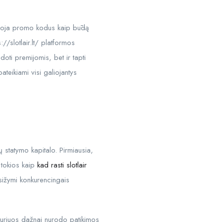
audoja promo kodus kaip būdą
://slotlair.lt/ platformos
doti premijomis, bet ir tapti
pateikiami visi galiojantys
 statymo kapitalo. Pirmiausia,
, tokios kaip
kad rasti slotlair
asižymi konkurencingais
 kuriuos dažnai nurodo patikimos