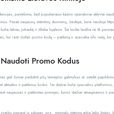
ndencijas, pastebime, kad populiariausi kazino operatoriai aktyviai n
ūlymus. Pasak naujausių statistinių duomenų, žaidėjai, kurie naudoja https
a labiau įsitraukę ir išlieka lojalesni. Šie kodai leidžia ne tik pasinau
ais, kur rasti slotlair promo kodą – patikimą ir specialia info vietą, kur 
i Naudoti Promo Kodus
 gali žymiai padidinti jūsų laimėjimo galimybes ar suteikti papildomų
rasti aktualius ir patikimus kodus. Tai dažnai būna specialios platformos
 rasti naujausias ir patikrintas premijas, kurios dažnai atnaujinamos ir p
varbu suprasti jų sąlygas, pvz., minimalų statymą arba laiko limitus,