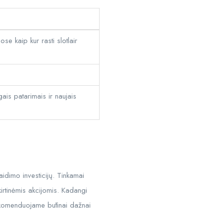
e kaip kur rasti slotlair
ais patarimais ir naujais
idimo investicijų. Tinkamai
kirtinėmis akcijomis. Kadangi
rekomenduojame būtinai dažnai