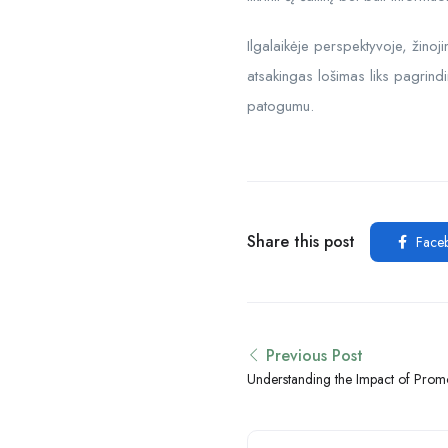
Ilgalaikėje perspektyvoje, žinoj
atsakingas lošimas liks pagrindi
patogumu.
Share this post
Face
Previous Post
Understanding the Impact of Promo
Engagement in Online Casinos