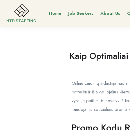
Home
Job Seekers
About Us
C
Kaip Optimaliai
Online žaidimų industrija nuola
pritraukti ir išlaikyti lojalius k
vyrauja patikimi ir inovatyvūs 
naudojantis specialiais promo k
Promo Kodų Re