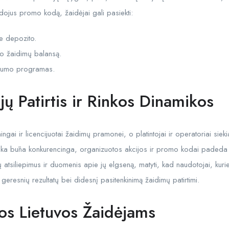
ojus promo kodą, žaidėjai gali pasiekti:
be depozito.
o žaidimų balansą.
jalumo programas.
jų Patirtis ir Rinkos Dinamikos
ingai ir licencijuotai žaidimų pramonei, o platintojai ir operatoriai siek
rinka būna konkurencinga, organizuotos akcijos ir promo kodai padeda ž
 atsiliepimus ir duomenis apie jų elgseną, matyti, kad naudotojai, kurie
eresnių rezultatų bei didesnį pasitenkinimą žaidimų patirtimi.
s Lietuvos Žaidėjams