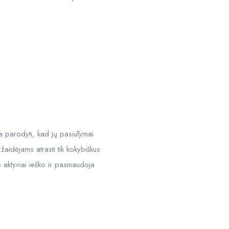
ia parodyti, kad jų pasiūlymai
aidėjams atrasti tik kokybiškus
 aktyviai ieško ir pasinaudoja