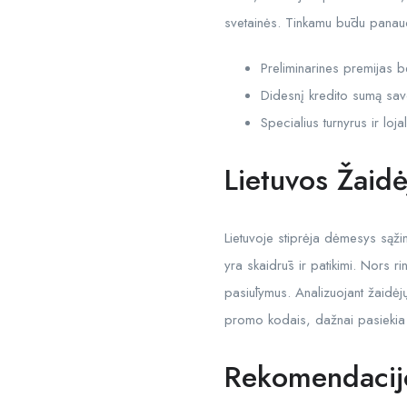
svetainės. Tinkamu būdu panaud
Preliminarines premijas 
Didesnį kredito sumą sav
Specialius turnyrus ir lo
Lietuvos Žaidė
Lietuvoje stiprėja dėmesys sąžin
yra skaidrūs ir patikimi. Nors 
pasiūlymus. Analizuojant žaidėjų
promo kodais, dažnai pasiekia g
Rekomendacijo