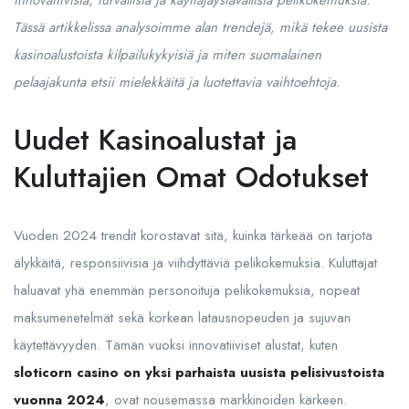
innovatiivisia, turvallisia ja käyttäjäystävällisiä pelikokemuksia.
Tässä artikkelissa analysoimme alan trendejä, mikä tekee uusista
kasinoalustoista kilpailukykyisiä ja miten suomalainen
pelaajakunta etsii mielekkäitä ja luotettavia vaihtoehtoja.
Uudet Kasinoalustat ja
Kuluttajien Omat Odotukset
Vuoden 2024 trendit korostavat sitä, kuinka tärkeää on tarjota
älykkäitä, responsiivisia ja viihdyttäviä pelikokemuksia. Kuluttajat
haluavat yhä enemmän personoituja pelikokemuksia, nopeat
maksumenetelmät sekä korkean latausnopeuden ja sujuvan
käytettävyyden. Tämän vuoksi innovatiiviset alustat, kuten
sloticorn casino on yksi parhaista uusista pelisivustoista
vuonna 2024
, ovat nousemassa markkinoiden kärkeen.