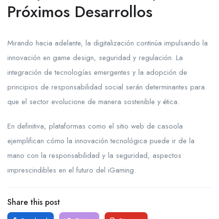
Próximos Desarrollos
Mirando hacia adelante, la digitalización continúa impulsando la
innovación en game design, seguridad y regulación. La
integración de tecnologías emergentes y la adopción de
principios de responsabilidad social serán determinantes para
que el sector evolucione de manera sostenible y ética.
En definitiva, plataformas como el sitio web de casoola
ejemplifican cómo la innovación tecnológica puede ir de la
mano con la responsabilidad y la seguridad, aspectos
imprescindibles en el futuro del iGaming.
Share this post