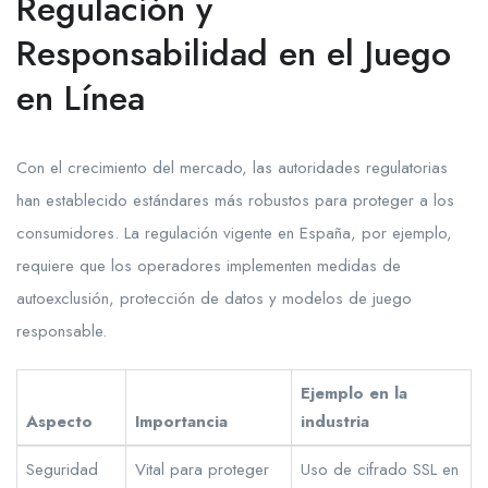
Regulación y
Responsabilidad en el Juego
en Línea
Con el crecimiento del mercado, las autoridades regulatorias
han establecido estándares más robustos para proteger a los
consumidores. La regulación vigente en España, por ejemplo,
requiere que los operadores implementen medidas de
autoexclusión, protección de datos y modelos de juego
responsable.
Ejemplo en la
Aspecto
Importancia
industria
Seguridad
Vital para proteger
Uso de cifrado SSL en