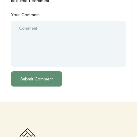
next time I comment.
Your Comment