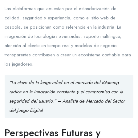
Las plataformas que apuestan por el estandarización de
calidad, seguridad y experiencia, como el sitio web de
casoola, se posicionan como referencia en la industria. La
integración de tecnologías avanzadas, soporte multilingüe,
atención al cliente en tiempo real y modelos de negocio
transparentes contribuyen a crear un ecosistema confiable para
los jugadores.
“La clave de la longevidad en el mercado del iGaming
radica en la innovación constante y el compromiso con la
seguridad del usuario.” – Analista de Mercado del Sector
del Juego Digital
Perspectivas Futuras y