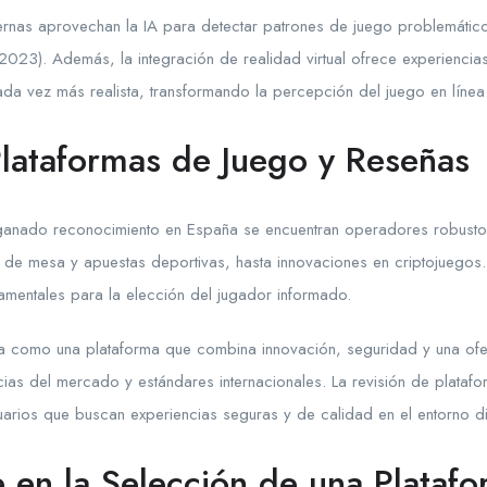
rnas aprovechan la IA para detectar patrones de juego problemátic
2023). Además, la integración de realidad virtual ofrece experiencia
ada vez más realista, transformando la percepción del juego en línea
 Plataformas de Juego y Reseñas
n ganado reconocimiento en España se encuentran operadores robust
de mesa y apuestas deportivas, hasta innovaciones en criptojuegos. 
damentales para la elección del jugador informado.
ca como una plataforma que combina innovación, seguridad y una ofe
ncias del mercado y estándares internacionales. La revisión de plat
uarios que buscan experiencias seguras y de calidad en el entorno dig
e en la Selección de una Plataf