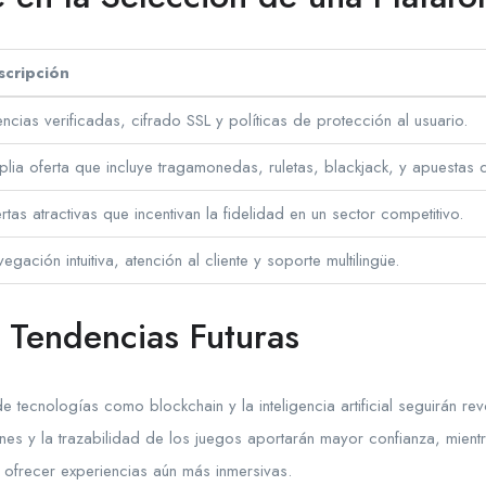
scripción
encias verificadas, cifrado SSL y políticas de protección al usuario.
lia oferta que incluye tragamonedas, ruletas, blackjack, y apuestas 
rtas atractivas que incentivan la fidelidad en un sector competitivo.
egación intuitiva, atención al cliente y soporte multilingüe.
y Tendencias Futuras
de tecnologías como blockchain y la inteligencia artificial seguirán re
ones y la trazabilidad de los juegos aportarán mayor confianza, mien
 ofrecer experiencias aún más inmersivas.