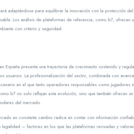
uará adaptándose para equilibrar la innovación con la protección de
ble. Los análisis de plataformas de referencia, como b7, ofrecen u
biante con criterio y seguridad.
en España presenta una trayectoria de crecimiento sostenido y regul
los usuarios. La profesionalización del sector, combinada con avance
scenario en el que tanto operadores responsables como jugadores i
como b7 no solo reflejan esta evolución, sino que también ofrecen u
ándares del mercado.
rcado en constante cambio radica en contar con información confia
la legalidad — factores en los que las plataformas revisadas y valo