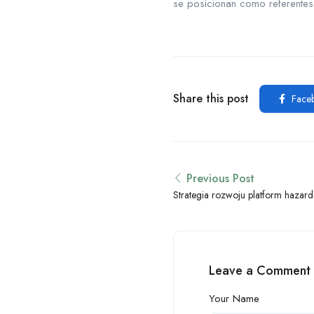
se posicionan como referentes 
Share this post
Face
Previous Post
Strategia rozwoju platform hazar
jak bezpiecznie korzystać z kasyn 
Leave a Comment
Your Name