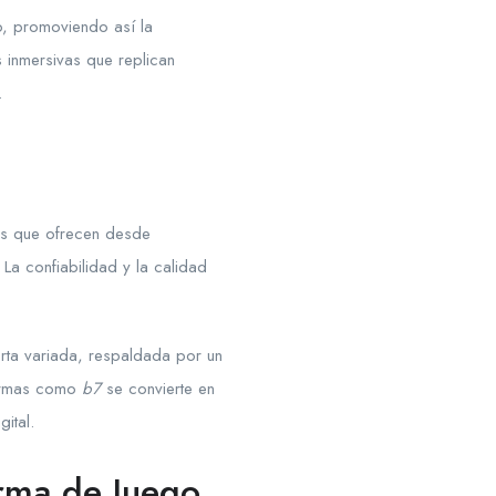
o, promoviendo así la
s inmersivas que replican
.
os que ofrecen desde
La confiabilidad y la calidad
rta variada, respaldada por un
aformas como
b7
se convierte en
ital.
orma de Juego