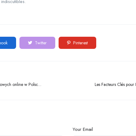
indiscutibles.
book
Twitter
Pinterest
dowych online w Polsce:
Les Facteurs Clés pour 
internetowych
Your Email