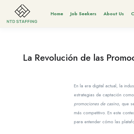
Home
Job Seekers
About Us
C
La Revolución de las Promoc
En la era digital actual, la in
estrategias de captación como
promociones de casino
, que s
más competitivo. En este contex
para entender cómo las plataf