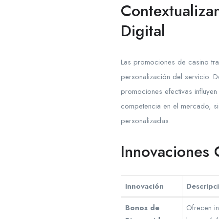
Contextualiza
Digital
Las promociones de casino tra
personalización del servicio. 
promociones efectivas influyen
competencia en el mercado, si
personalizadas.
Innovaciones 
Innovación
Descripc
Bonos de
Ofrecen in