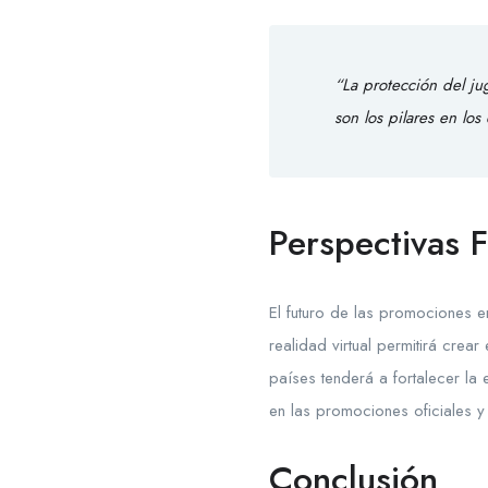
“La protección del ju
son los pilares en los
Perspectivas 
El futuro de las promociones en 
realidad virtual permitirá crea
países tenderá a fortalecer la
en las promociones oficiales y 
Conclusión