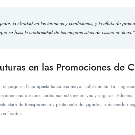
gador, la claridad en los términos y condiciones, y la oferta de promo
 que se basa la credibilidad de los mejores sitios de casino en línea.”
Futuras en las Promociones de C
el juego en línea apunta hacia una mayor sofisticación. La integración 
r experiencias personalizadas aún más inmersivas y seguras. Además, l
 estructura de transparencia y protección del jugador, reduciendo ri
verificadas.