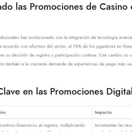
ndo las Promociones de Casino
dicionales han evolucionado con la integración de tecnología avanza
De acuerdo con informes del sector, el 78% de los jugadores en líne
 en su decisión de registro y participación continua. Este cambio no 
no también a la creciente demanda de experiencias de juego más seg
Clave en las Promociones Digita
ión
Impacto
centivos financieros al registro, multiplicando
Incrementan las ta