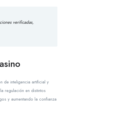
ciones verificadas,
asino
de inteligencia artificial y
a regulación en distintos
esgos y aumentando la confianza