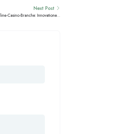
Next Post
line-Casino-Branche: Innovationen,
egulierung und Verbraucherschutz