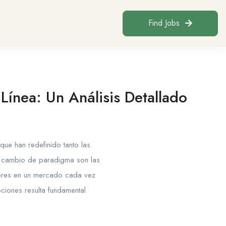
Find Jobs
Línea: Un Análisis Detallado
 que han redefinido tanto las
te cambio de paradigma son las
adores en un mercado cada vez
ociones resulta fundamental