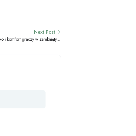
Next Post
wo i komfort graczy w zamkniętych
systemach kasyn online