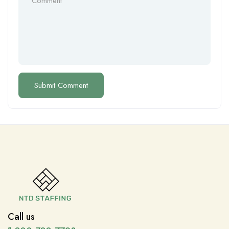
Call us