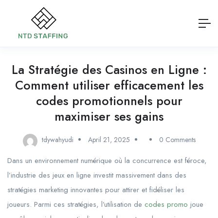
La Stratégie des Casinos en Ligne :
Comment utiliser efficacement les
codes promotionnels pour
maximiser ses gains
tdywahyudi
April 21, 2025
0 Comments
Dans un environnement numérique où la concurrence est féroce,
l’industrie des jeux en ligne investit massivement dans des
stratégies marketing innovantes pour attirer et fidéliser les
joueurs. Parmi ces stratégies, l’utilisation de
codes promo
joue