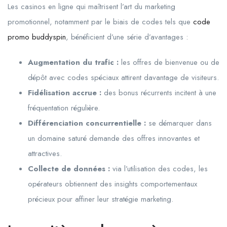
Les casinos en ligne qui maîtrisent l’art du marketing
promotionnel, notamment par le biais de codes tels que
code
promo buddyspin
, bénéficient d’une série d’avantages :
Augmentation du trafic :
les offres de bienvenue ou de
dépôt avec codes spéciaux attirent davantage de visiteurs.
Fidélisation accrue :
des bonus récurrents incitent à une
fréquentation régulière.
Différenciation concurrentielle :
se démarquer dans
un domaine saturé demande des offres innovantes et
attractives.
Collecte de données :
via l’utilisation des codes, les
opérateurs obtiennent des insights comportementaux
précieux pour affiner leur stratégie marketing.