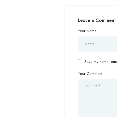
Leave a Comment
Your Name
Save my name, email
Your Comment