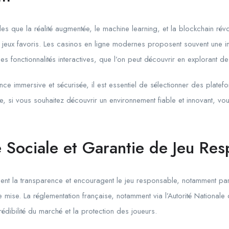
lles que la réalité augmentée, le machine learning, et la blockchain rév
rs jeux favoris. Les casinos en ligne modernes proposent souvent une 
des fonctionnalités interactives, que l’on peut découvrir en explorant
ence immersive et sécurisée, il est essentiel de sélectionner des plate
e, si vous souhaitez découvrir un environnement fiable et innovant, vo
é Sociale et Garantie de Jeu Re
ent la transparence et encouragent le jeu responsable, notamment par 
de mise. La réglementation française, notamment via l’Autorité National
rédibilité du marché et la protection des joueurs.