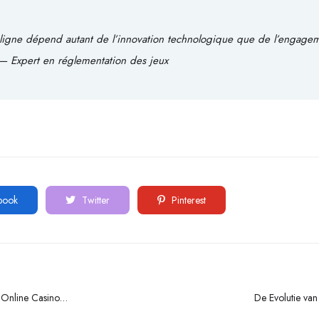
 ligne dépend autant de l’innovation technologique que de l’engagem
” — Expert en réglementation des jeux
book
Twitter
Pinterest
f Online Casino
De Evolutie van
 the Digital Age