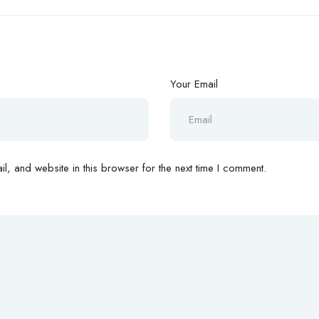
Your Email
, and website in this browser for the next time I comment.