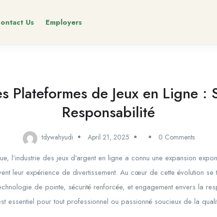
ontact Us
Employers
 Plateformes de Jeux en Ligne : Sé
Responsabilité
tdywahyudi
April 21, 2025
0 Comments
, l’industrie des jeux d’argent en ligne a connu une expansion expone
vent leur expérience de divertissement. Au cœur de cette évolution se
echnologie de pointe, sécurité renforcée, et engagement envers la resp
essentiel pour tout professionnel ou passionné soucieux de la qualité 