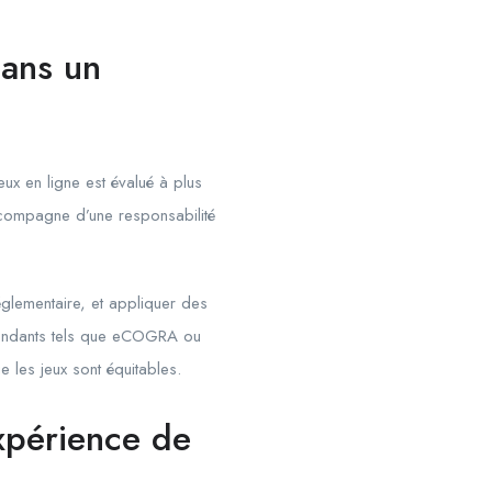
dans un
x en ligne est évalué à plus
ccompagne d’une responsabilité
églementaire, et appliquer des
épendants tels que eCOGRA ou
e les jeux sont équitables.
xpérience de