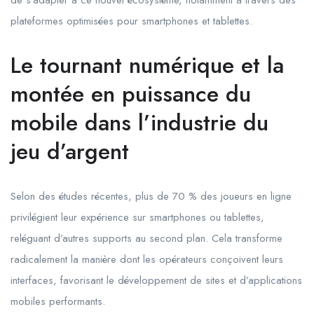
de s’adapter à ce nouvel écosystème, notamment à travers des
plateformes optimisées pour smartphones et tablettes.
Le tournant numérique et la
montée en puissance du
mobile dans l’industrie du
jeu d’argent
Selon des études récentes, plus de 70 % des joueurs en ligne
privilégient leur expérience sur smartphones ou tablettes,
reléguant d’autres supports au second plan. Cela transforme
radicalement la manière dont les opérateurs conçoivent leurs
interfaces, favorisant le développement de sites et d’applications
mobiles performants.