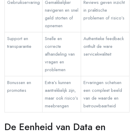
Gebruikservaring
Gemakkelijker
Reviews geven inzicht
navigeren en snel
in praktische
geld storten of
problemen of risico’s
opnemen
Support en
Snelle en
Authentieke feedback
transparantie
correcte
onthult de ware
afhandeling van
servicekwaliteit
vragen en
problemen
Bonussen en
Extra’s kunnen
Ervaringen schetsen
promoties
aantrekkelijk zijn,
een compleet beeld
maar ook risico’s
van de waarde en
meebrengen
betrouwbaarheid
De Eenheid van Data en