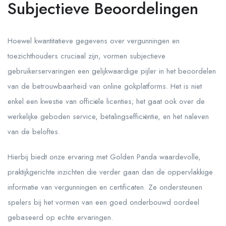
Subjectieve Beoordelingen
Hoewel kwantitatieve gegevens over vergunningen en
toezichthouders cruciaal zijn, vormen subjectieve
gebruikerservaringen een gelijkwaardige pijler in het beoordelen
van de betrouwbaarheid van online gokplatforms. Het is niet
enkel een kwestie van officiële licenties; het gaat ook over de
werkelijke geboden service, betalingsefficiëntie, en het naleven
van de beloftes.
Hierbij biedt onze ervaring met Golden Panda waardevolle,
praktijkgerichte inzichten die verder gaan dan de oppervlakkige
informatie van vergunningen en certificaten. Ze ondersteunen
spelers bij het vormen van een goed onderbouwd oordeel
gebaseerd op echte ervaringen.