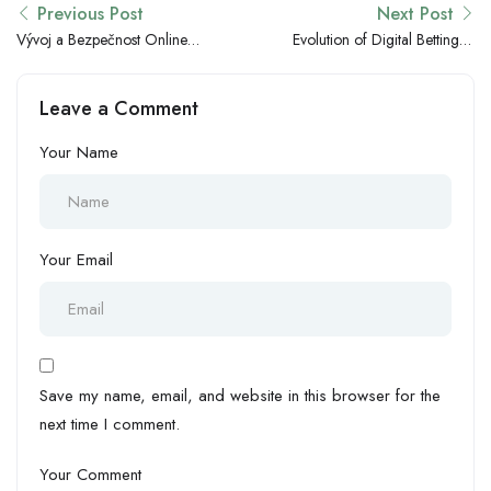
Previous Post
Next Post
Vývoj a Bezpečnost Online
Evolution of Digital Betting in
Výherních Automatů v České
Canada: Navigating
Republice: Co Očekávat od
Regulation, Innovation, and
Leave a Comment
Moderních Herních
Consumer Trust
Platforem
Your Name
Your Email
Save my name, email, and website in this browser for the
next time I comment.
Your Comment