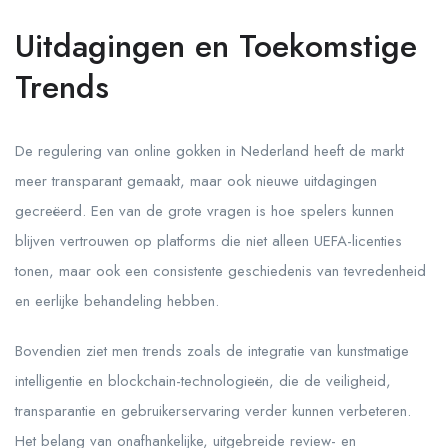
Uitdagingen en Toekomstige
Trends
De regulering van online gokken in Nederland heeft de markt
meer transparant gemaakt, maar ook nieuwe uitdagingen
gecreëerd. Een van de grote vragen is hoe spelers kunnen
blijven vertrouwen op platforms die niet alleen UEFA-licenties
tonen, maar ook een consistente geschiedenis van tevredenheid
en eerlijke behandeling hebben.
Bovendien ziet men trends zoals de integratie van kunstmatige
intelligentie en blockchain-technologieën, die de veiligheid,
transparantie en gebruikerservaring verder kunnen verbeteren.
Het belang van onafhankelijke, uitgebreide review- en