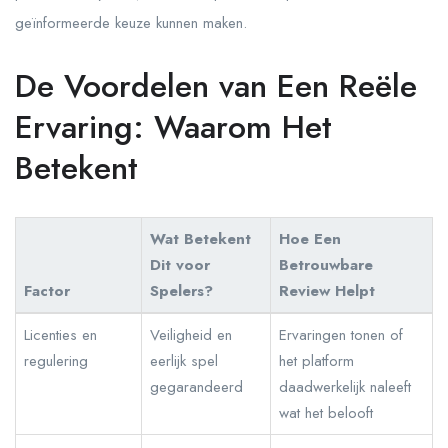
geïnformeerde keuze kunnen maken.
De Voordelen van Een Reële
Ervaring: Waarom Het
Betekent
Wat Betekent
Hoe Een
Dit voor
Betrouwbare
Factor
Spelers?
Review Helpt
Licenties en
Veiligheid en
Ervaringen tonen of
regulering
eerlijk spel
het platform
gegarandeerd
daadwerkelijk naleeft
wat het belooft