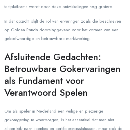
testplatforms wordt door deze ontwikkelingen nog grotere.
In dat opzicht blijft de rol van ervaringen zoals die beschreven
op Golden Panda doorslaggevend voor het vormen van een
geloofwaardige en betrouwbare marktwerking.
Afsluitende Gedachten:
Betrouwbare Gokervaringen
als Fundament voor
Verantwoord Spelen
Om als speler in Nederland een veilige en plezierige
gokomgeving te waarborgen, is het essentieel dat men niet
alleen kijkt naar licenties en certificeringsstatussen, maar ook de