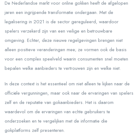
De Nederlandse markt voor online gokken heeft de afgelopen
jaren een ingrijpende transformatie ondergaan. Met de
legalisering in 2021 is de sector gereguleerd, waardoor
spelers verzekerd zijn van een veilige en betrouwbare
omgeving. Echter, deze nieuwe regelgevingen brengen niet
alleen positieve veranderingen mee; ze vormen ook de basis
voor een complex speelveld waarin consumenten snel moeten
bepalen welke aanbieders te vertrouwen zijn en welke niet.
In deze context is het essentieel om niet alleen te kijken naar de
officiële vergunningen, maar ook naar de ervaringen van spelers
zelf en de reputatie van gokaanbieders. Het is daarom
waardevol om de ervaringen van echte gebruikers te
onderzoeken en te vergelijken met de informatie die
gokplatforms zelf presenteren.