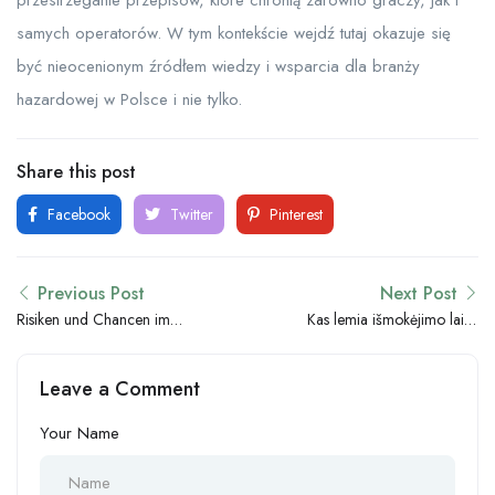
przestrzeganie przepisów, które chronią zarówno graczy, jak i
samych operatorów. W tym kontekście wejdź tutaj okazuje się
być nieocenionym źródłem wiedzy i wsparcia dla branży
hazardowej w Polsce i nie tylko.
Share this post
Facebook
Twitter
Pinterest
Previous Post
Next Post
Risiken und Chancen im
Kas lemia išmokėjimo laiką
deutschen Online-
internetiniuose kazino:
Glücksspielmarkt: Ein
ekspertinė įžvalga
Leave a Comment
Expertenüberblick
Your Name