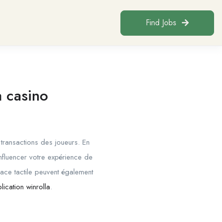
Find Jobs
a casino
s transactions des joueurs. En
influencer votre expérience de
rface tactile peuvent également
lication winrolla
.