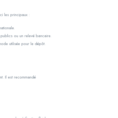
i les principaux :
ationale.
publics ou un relevé bancaire.
hode utilisée pour le dépôt.
ent. Il est recommandé