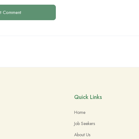
Quick Links
Home
Job Seekers
About Us