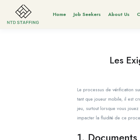
Home
Job Seekers
About Us
C
Les Exi
Le processus de vérification sur
tant que joueur mobile, il est 
jeu, surtout lorsque vous jouez 
impacter la fluidité de ce proc
1. Documents 