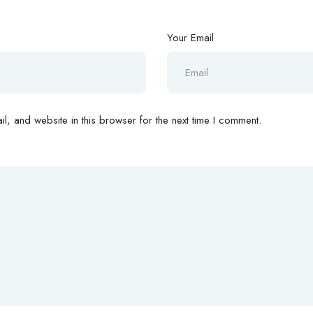
Your Email
, and website in this browser for the next time I comment.