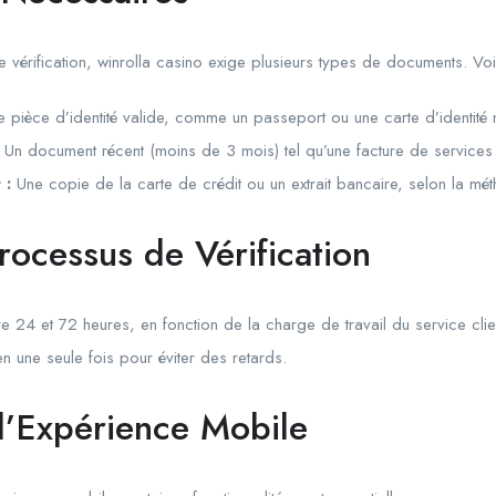
vérification, winrolla casino exige plusieurs types de documents. Voic
 pièce d’identité valide, comme un passeport ou une carte d’identité n
Un document récent (moins de 3 mois) tel qu’une facture de services 
 :
Une copie de la carte de crédit ou un extrait bancaire, selon la mét
rocessus de Vérification
tre 24 et 72 heures, en fonction de la charge de travail du service cli
 une seule fois pour éviter des retards.
 l’Expérience Mobile