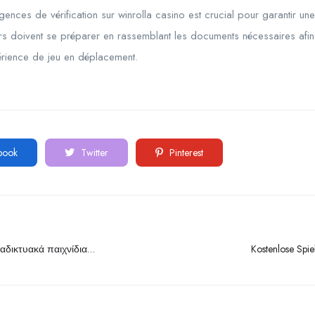
ces de vérification sur winrolla casino est crucial pour garantir une
rs doivent se préparer en rassemblant les documents nécessaires afin d
périence de jeu en déplacement.
book
Twitter
Pinterest
ιαδικτυακά παιχνίδια
Kostenlose Spiel