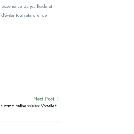
 expérience de jeu fluide et
’éviter tout retard et de
Next Post
automat online spielen: Vorteile für
Einsteiger und Testphasen