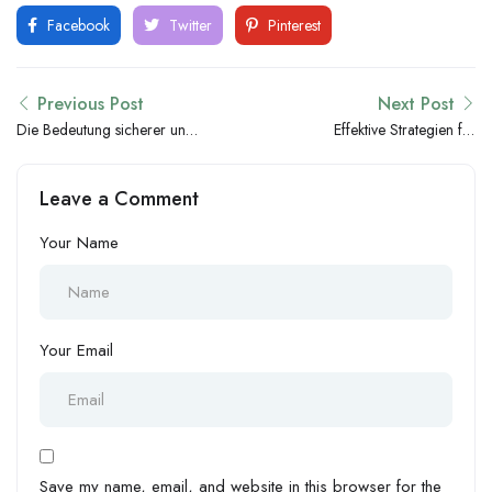
Facebook
Twitter
Pinterest
Previous Post
Next Post
Die Bedeutung sicherer und
Effektive Strategien für
effizienter Plattformen im
Bonusaktionen in Online-
digitalen Sportswetten-
Casinos: Einblicke für Profis
Leave a Comment
Segment
Your Name
Your Email
Save my name, email, and website in this browser for the