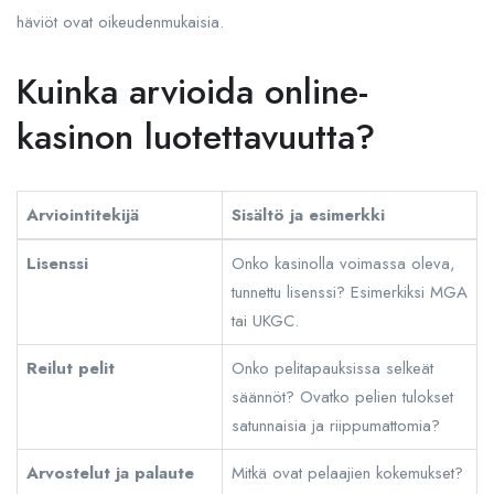
häviöt ovat oikeudenmukaisia.
Kuinka arvioida online-
kasinon luotettavuutta?
Arviointitekijä
Sisältö ja esimerkki
Lisenssi
Onko kasinolla voimassa oleva,
tunnettu lisenssi? Esimerkiksi MGA
tai UKGC.
Reilut pelit
Onko pelitapauksissa selkeät
säännöt? Ovatko pelien tulokset
satunnaisia ja riippumattomia?
Arvostelut ja palaute
Mitkä ovat pelaajien kokemukset?