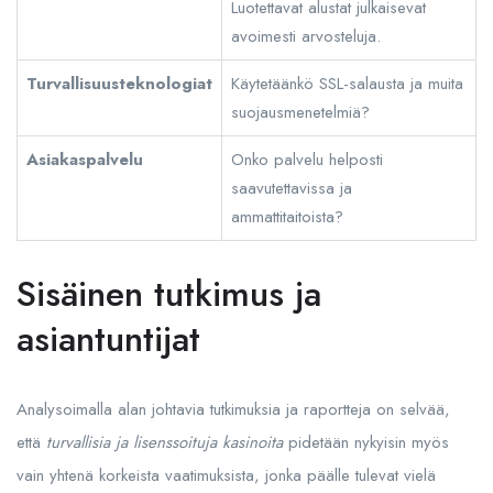
Luotettavat alustat julkaisevat
avoimesti arvosteluja.
Turvallisuusteknologiat
Käytetäänkö SSL-salausta ja muita
suojausmenetelmiä?
Asiakaspalvelu
Onko palvelu helposti
saavutettavissa ja
ammattitaitoista?
Sisäinen tutkimus ja
asiantuntijat
Analysoimalla alan johtavia tutkimuksia ja raportteja on selvää,
että
turvallisia ja lisenssoituja kasinoita
pidetään nykyisin myös
vain yhtenä korkeista vaatimuksista, jonka päälle tulevat vielä