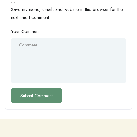
Save my name, email, and website in this browser for the
next time I comment.
Your Comment