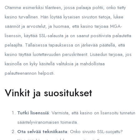
Otamme esimerkiksi tilanteen, jossa pelaaja pohtii, onko tietty
kasino turvallinen. Hän löytää kyseisen sivuston tietoja, lukee
säännöt ja arvostelut, ja huomaa, että kasino tarjoaa MGA-
lisenssin, käyttää SSL-salausta ja on saanut positiivista palautetta
pelaajilta. Tällaisessa tapauksessa on järkevää päätellä, että
kasino täyttää luotettavuuden peruskriteerit. Lisäedun tarjoaa, jos
kasinolla on kyky käsitellä valituksia ja mahdollistaa
palautteenannon helposti.
Vinkit ja suositukset
Tutki lisenssiä
: Varmista, että kasino on lisensoitu tunnetun
sääntelyviranomaisen toimesta.
Ota selvää tekniikasta
: Onko sivusto SSL-suojattu?