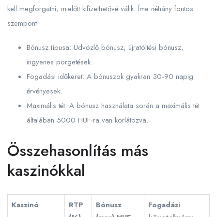
kell megforgatni, mielőtt kifizethetővé válik. Íme néhány fontos
szempont:
Bónusz típusa: Üdvözlő bónusz, újratöltési bónusz,
ingyenes pörgetések.
Fogadási időkeret: A bónuszok gyakran 30-90 napig
érvényesek.
Maximális tét: A bónusz használata során a maximális tét
általában 5000 HUF-ra van korlátozva.
Összehasonlítás más
kaszinókkal
Kaszinó
RTP
Bónusz
Fogadási